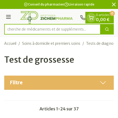
Diapositive 2 de 2
Aller au contenu
Conseil du pharmacien
Livraison rapide
0
0 articles
Menu
0,00 €
Recherche de médicaments et de supplé
Cherc
Rechercher
Accueil
/
Soins à domicile et premiers soins
/
Tests de diagnosti
Test de grossesse
Filtre
Articles
1
-
24
sur
37