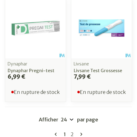
Dynaphar
Livsane
Dynaphar Pregni-test
Livsane Test Grossesse
6,99 €
7,99 €
En rupture de stock
En rupture de stock
Afficher
par page
Pages
Vous lisez actuellement la pag
Page
1
2