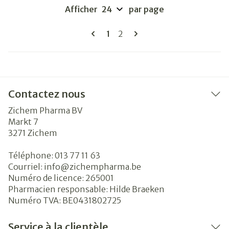
Afficher
par page
Pages
Vous lisez actuellement la pag
Page
1
2
Contactez nous
Zichem Pharma BV
Markt 7
3271
Zichem
Téléphone:
013 77 11 63
Courriel:
info@
zichempharma.be
Numéro de licence:
265001
Pharmacien responsable:
Hilde Braeken
Numéro TVA:
BE0431802725
Service à la clientèle