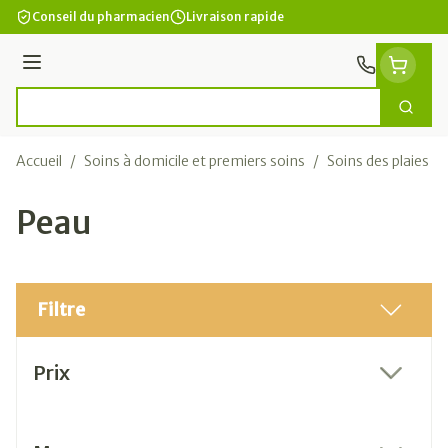
Aller au contenu
Conseil du pharmacien
Livraison rapide
Menu
Cherc
Rechercher
Accueil
/
Soins à domicile et premiers soins
/
Soins des plaies
/
Peau
Filtre
Passer à la liste des produits
Prix
filter