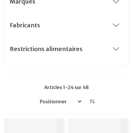
Marques
filter
Fabricants
filter
Restrictions alimentaires
filter
Articles
1
-
24
sur
48
Trier par: