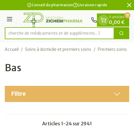
Diapositive 2 de 2
Aller au contenu
Conseil du pharmacien
Livraison rapide
0
0 articles
Menu
0,00 €
Recherche de médicaments et
Cherc
Rechercher
Accueil
/
Soins à domicile et premiers soins
/
Premiers soins
/
Bas
Filtre
Articles
1
-
24
sur
2941