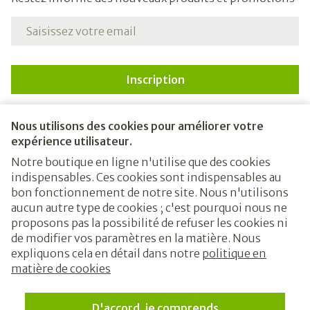
Adresse mail
Inscription
En cliquant sur s'abonner, vous vous abonnez à notre
newsletter et acceptez notre
politique de confidentialité
.
Nous utilisons des cookies pour améliorer votre
expérience utilisateur.
Notre boutique en ligne n'utilise que des cookies
indispensables. Ces cookies sont indispensables au
bon fonctionnement de notre site. Nous n'utilisons
aucun autre type de cookies ; c'est pourquoi nous ne
proposons pas la possibilité de refuser les cookies ni
de modifier vos paramètres en la matière. Nous
expliquons cela en détail dans notre
politique en
Liens légaux
matière de cookies
D'accord, je comprends