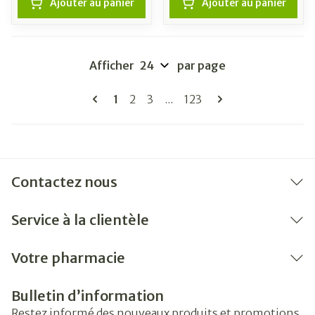
Ajouter au panier
Ajouter au panier
Afficher
par page
Pages
Vous lisez actuellement la page
Page
Page
Page
1
2
3
...
123
Contactez nous
Service à la clientèle
Votre pharmacie
Bulletin d’information
Restez informé des nouveaux produits et promotions