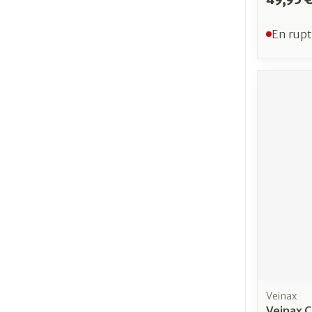
En rupt
Veinax
Veinax C