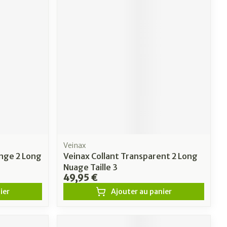
Veinax
ange 2 Long
Veinax Collant Transparent 2 Long
Nuage Taille 3
49,95 €
ier
Ajouter au panier