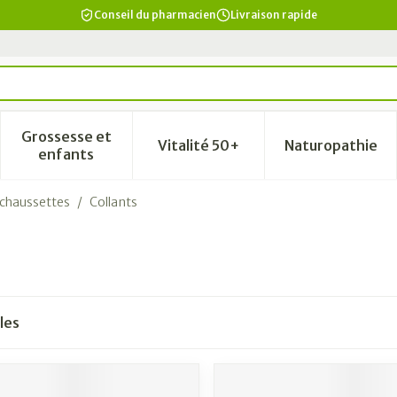
Conseil du pharmacien
Livraison rapide
Grossesse et
Vitalité 50+
Naturopathie
a catégorie Beauté, soins et hygiène
le sous-menu pour la catégorie Régime, alimentation & vi
Afficher le sous-menu pour la catégorie Grosse
Afficher le sous-menu pour la
Afficher 
enfants
t chaussettes
/
Collants
les