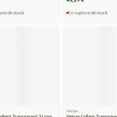
ure de stock
En rupture de stock
Veinax
ollant Transparent 2 Long
Veinax Collant Transpare