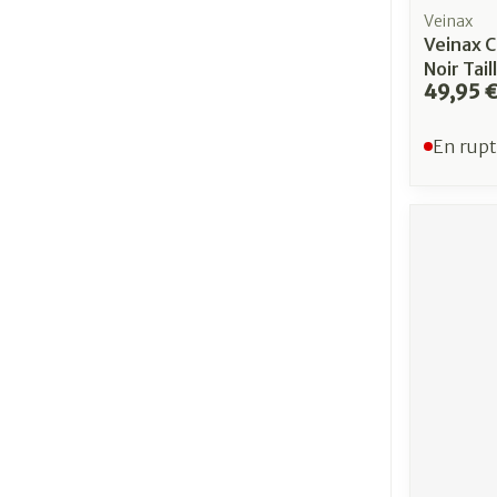
Veinax
Veinax C
Noir Tail
49,95 
En rupt