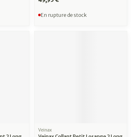
En rupture de stock
Veinax
nt 2 Long
Veinax Collant Petit Losange 2 Long