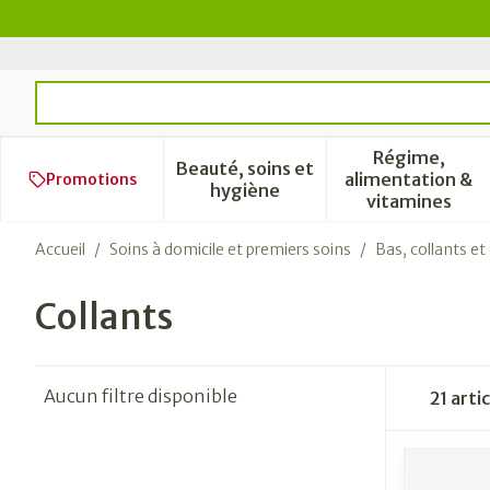
Aller au contenu
Rechercher
Régime,
Beauté, soins et
alimentation &
Promotions
Afficher le sous-menu pour l
Afficher 
hygiène
vitamines
Accueil
/
Soins à domicile et premiers soins
/
Bas, collants e
Collants
Aucun filtre disponible
21
artic