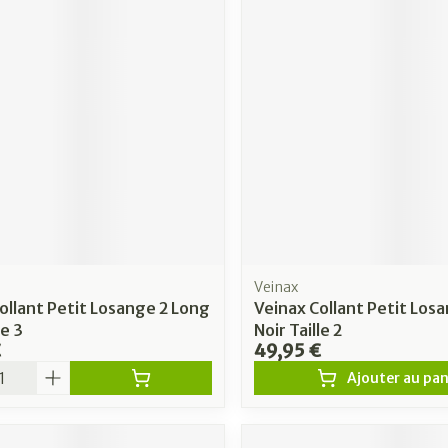
Veinax
ollant Petit Losange 2 Long
Veinax Collant Petit Los
le 3
Noir Taille 2
€
49,95 €
é
Ajouter au pan