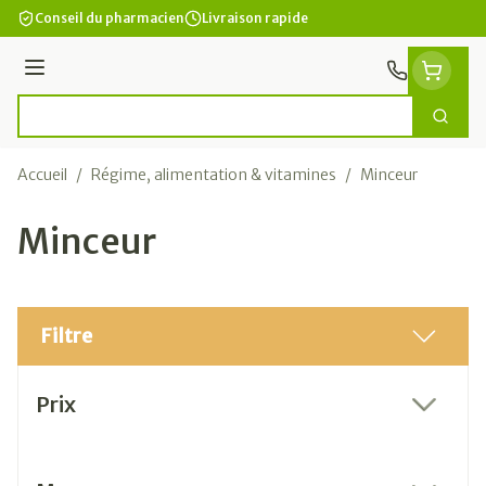
Aller au contenu
Conseil du pharmacien
Livraison rapide
Menu
Cherc
Rechercher
Accueil
/
Régime, alimentation & vitamines
/
Minceur
Minceur
Filtre
Passer à la liste des produits
Prix
filter