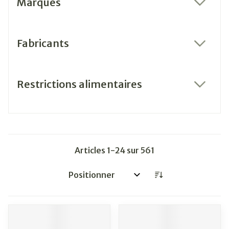
Marques
filter
Fabricants
filter
Restrictions alimentaires
filter
Articles
1
-
24
sur
561
Trier par: