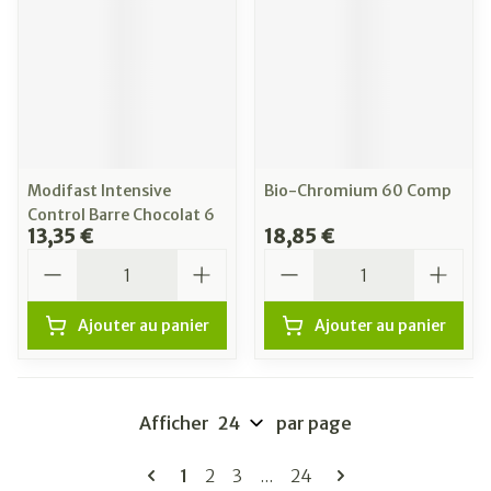
Modifast Intensive
Bio-Chromium 60 Comp
Control Barre Chocolat 6
13,35 €
18,85 €
Quantité
Quantité
Ajouter au panier
Ajouter au panier
Afficher
par page
Pages
Vous lisez actuellement la page
Page
Page
Page
1
2
3
...
24