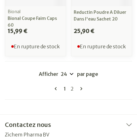
Bional
Reductin Poudre A Diluer
Bional Coupe Faim Caps
Dans l'eau Sachet 20
60
15,99 €
25,90 €
En rupture de stock
En rupture de stock
Afficher
par page
Pages
Vous lisez actuellement la pag
Page
1
2
Contactez nous
Zichem Pharma BV