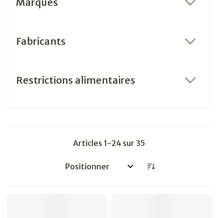
Marques
filter
Fabricants
filter
Restrictions alimentaires
filter
Articles
1
-
24
sur
35
Trier par: