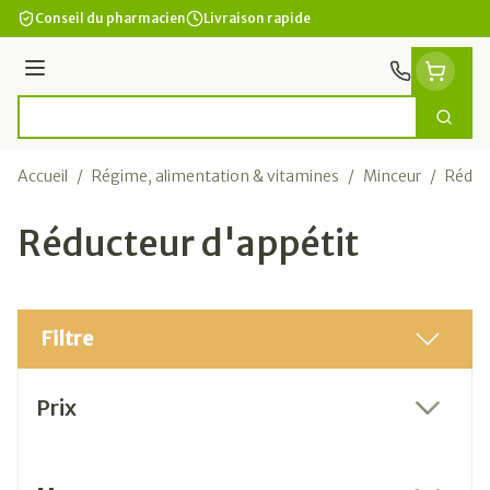
Aller au contenu
Conseil du pharmacien
Livraison rapide
Menu
Cherc
Rechercher
Accueil
/
Régime, alimentation & vitamines
/
Minceur
/
Réduc
Réducteur d'appétit
Filtre
Passer à la liste des produits
Prix
filter