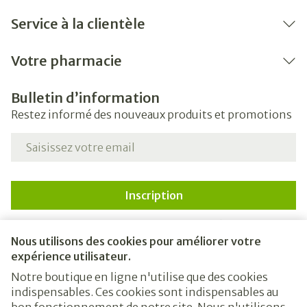
Service à la clientèle
Votre pharmacie
Bulletin d’information
Restez informé des nouveaux produits et promotions
Adresse mail
Inscription
En cliquant sur s'abonner, vous vous abonnez à notre
newsletter et acceptez notre
politique de confidentialité
.
Nous utilisons des cookies pour améliorer votre
expérience utilisateur.
Notre boutique en ligne n'utilise que des cookies
indispensables. Ces cookies sont indispensables au