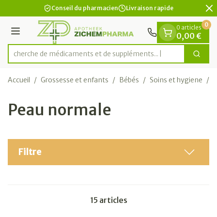
Diapositive 2 de 2
Aller au contenu
Conseil du pharmacien
Livraison rapide
0
0 articles
Menu
0,00 €
Recherche de médicaments et de suppléments...
Cherc
Rechercher
Accueil
/
Grossesse et enfants
/
Bébés
/
Soins et hygiene
/
P
Peau normale
Filtre
15
articles