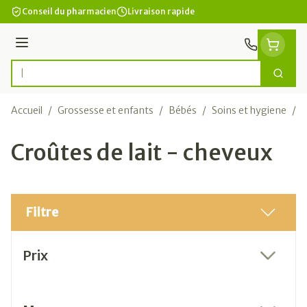
Aller au contenu
Conseil du pharmacien
Livraison rapide
Menu
Cherc
Rechercher
Accueil
/
Grossesse et enfants
/
Bébés
/
Soins et hygiene
/
C
Croûtes de lait - cheveux
Filtre
Passer à la liste des produits
Prix
filter