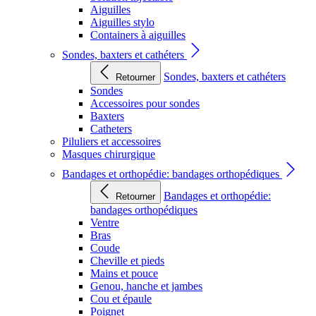
Aiguilles
Aiguilles stylo
Containers à aiguilles
Sondes, baxters et cathéters
Sondes, baxters et cathéters
Retourner
Sondes
Accessoires pour sondes
Baxters
Catheters
Piluliers et accessoires
Masques chirurgique
Bandages et orthopédie: bandages orthopédiques
Bandages et orthopédie:
Retourner
bandages orthopédiques
Ventre
Bras
Coude
Cheville et pieds
Mains et pouce
Genou, hanche et jambes
Cou et épaule
Poignet