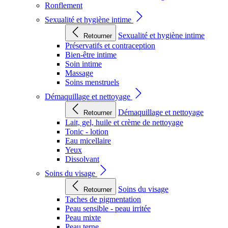
Ronflement
Sexualité et hygiène intime
Sexualité et hygiène intime
Retourner
Préservatifs et contraception
Bien-être intime
Soin intime
Massage
Soins menstruels
Démaquillage et nettoyage
Démaquillage et nettoyage
Retourner
Lait, gel, huile et crème de nettoyage
Tonic - lotion
Eau micellaire
Yeux
Dissolvant
Soins du visage
Soins du visage
Retourner
Taches de pigmentation
Peau sensible - peau irritée
Peau mixte
Peau terne