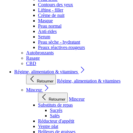
Contours des yeux
Lifting - filler
Crème de nuit
Masque
Peau normal
Anti-rides
Serum
Peau sèche - hydratant
Peaux réactives-rougeurs
Autobronzants
Rasage
CBD
Régime, alimentation & vitamines
Régime, alimentation & vitamines
Retourner
Minceur
Minceur
Retourner
Substituts de repas
Sucrés
Salés
Réducteur d'appétit
Ventre plat
Brûleurs de graisses