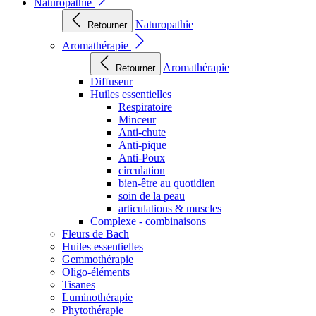
Naturopathie
Naturopathie
Retourner
Aromathérapie
Aromathérapie
Retourner
Diffuseur
Huiles essentielles
Respiratoire
Minceur
Anti-chute
Anti-pique
Anti-Poux
circulation
bien-être au quotidien
soin de la peau
articulations & muscles
Complexe - combinaisons
Fleurs de Bach
Huiles essentielles
Gemmothérapie
Oligo-éléments
Tisanes
Luminothérapie
Phytothérapie