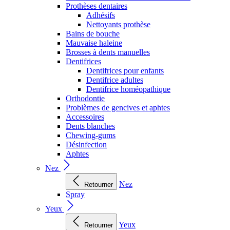
Prothèses dentaires
Adhésifs
Nettoyants prothèse
Bains de bouche
Mauvaise haleine
Brosses à dents manuelles
Dentifrices
Dentifrices pour enfants
Dentifrice adultes
Dentifrice homéopathique
Orthodontie
Problèmes de gencives et aphtes
Accessoires
Dents blanches
Chewing-gums
Désinfection
Aphtes
Nez
Nez
Retourner
Spray
Yeux
Yeux
Retourner