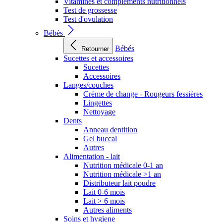
Vitamines et compléments nutritionnels
Test de grossesse
Test d'ovulation
Bébés
Bébés
Retourner
Sucettes et accessoires
Sucettes
Accessoires
Langes/couches
Crème de change - Rougeurs fessières
Lingettes
Nettoyage
Dents
Anneau dentition
Gel buccal
Autres
Alimentation - lait
Nutrition médicale 0-1 an
Nutrition médicale >1 an
Distributeur lait poudre
Lait 0-6 mois
Lait > 6 mois
Autres aliments
Soins et hygiene