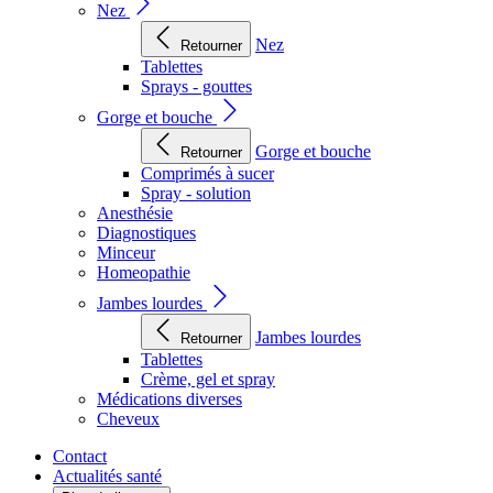
Nez
Nez
Retourner
Tablettes
Sprays - gouttes
Gorge et bouche
Gorge et bouche
Retourner
Comprimés à sucer
Spray - solution
Anesthésie
Diagnostiques
Minceur
Homeopathie
Jambes lourdes
Jambes lourdes
Retourner
Tablettes
Crème, gel et spray
Médications diverses
Cheveux
Contact
Actualités santé