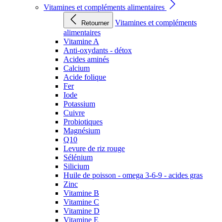
Vitamines et compléments alimentaires
Vitamines et compléments
Retourner
alimentaires
Vitamine A
Anti-oxydants - détox
Acides aminés
Calcium
Acide folique
Fer
Iode
Potassium
Cuivre
Probiotiques
Magnésium
Q10
Levure de riz rouge
Sélénium
Silicium
Huile de poisson - omega 3-6-9 - acides gras
Zinc
Vitamine B
Vitamine C
Vitamine D
Vitamine E