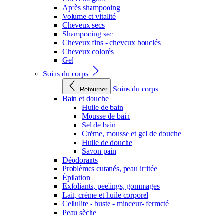
Après shampooing
Volume et vitalité
Cheveux secs
Shampooing sec
Cheveux fins - cheveux bouclés
Cheveux colorés
Gel
Soins du corps
Soins du corps
Retourner
Bain et douche
Huile de bain
Mousse de bain
Sel de bain
Crème, mousse et gel de douche
Huile de douche
Savon pain
Déodorants
Problèmes cutanés, peau irritée
Épilation
Exfoliants, peelings, gommages
Lait, crème et huile corporel
Cellulite - buste - minceur- fermeté
Peau sèche