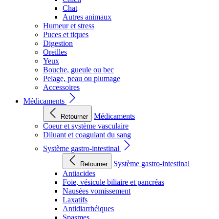
Chat
Autres animaux
Humeur et stress
Puces et tiques
Digestion
Oreilles
Yeux
Bouche, gueule ou bec
Pelage, peau ou plumage
Accessoires
Médicaments
Médicaments
Retourner
Coeur et système vasculaire
Diluant et coagulant du sang
Système gastro-intestinal
Système gastro-intestinal
Retourner
Antiacides
Foie, vésicule biliaire et pancréas
Nausées vomissement
Laxatifs
Antidiarrhéiques
Spasmes