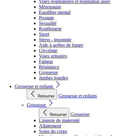
Voies respiratoires et respiration aisée
Ménopause
Equilibre mental
Prostate
Sexualité
Ronflement
Sport
Stress - insomnie
Aide à arrêter de fumer
Glycémie
Voies urinaires
Fatigue
Résistance
Grossesse
Jambes lourdes
Grossesse et enfants
Grossesse et enfants
Retourner
Grossesse
Grossesse
Retourner
Lingerie de maternité
Allaitement
Soins du corps