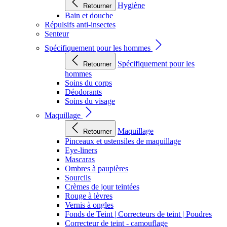
Hygiène
Retourner
Bain et douche
Répulsifs anti-insectes
Senteur
Spécifiquement pour les hommes
Spécifiquement pour les
Retourner
hommes
Soins du corps
Déodorants
Soins du visage
Maquillage
Maquillage
Retourner
Pinceaux et ustensiles de maquillage
Eye-liners
Mascaras
Ombres à paupières
Sourcils
Crèmes de jour teintées
Rouge à lèvres
Vernis à ongles
Fonds de Teint | Correcteurs de teint | Poudres
Correcteur de teint - camouflage