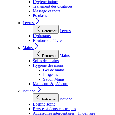
Hygiène intime
Traitement des cicatrices
Massage et sport
Psoriasis
Lèvres
Lèvres
Retourner
Hydratants
Boutons de fièvre
Mains
Mains
Retourner
Soins des mains
Hygiène des mains
Gel de mains
Lingettes
Savon Mains
Manucure & pédicure
Bouche
Bouche
Retourner
Bouche sèche
Brosses à dents électriques
Accessoires interdentaires - fil dentaire