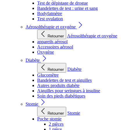
Test de dépistage de drogue
Bandelettes de test : urine et sang
Bodyfatmètre
Test ovulation
Aérosolthérapie et oxygène
Aérosolthérapie et oxygène
Retourner
appareils aérosol
Accessoires aérosol
Oxygène
Diabète
Diabète
Retourner
Glucomètre
Bandelettes de test et aiguilles
Autres produits diabète
Aiguilles pour seringues à insuline
Soin des pieds diabétiques
Stomie
Stomie
Retourner
Poche stomie
2 pièces
1 pièce