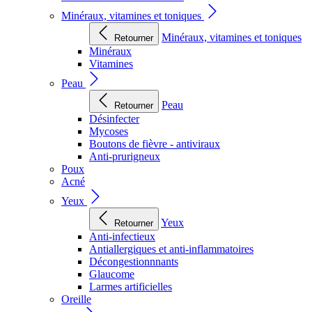
Minéraux, vitamines et toniques
Minéraux, vitamines et toniques
Retourner
Minéraux
Vitamines
Peau
Peau
Retourner
Désinfecter
Mycoses
Boutons de fièvre - antiviraux
Anti-prurigneux
Poux
Acné
Yeux
Yeux
Retourner
Anti-infectieux
Antiallergiques et anti-inflammatoires
Décongestionnnants
Glaucome
Larmes artificielles
Oreille