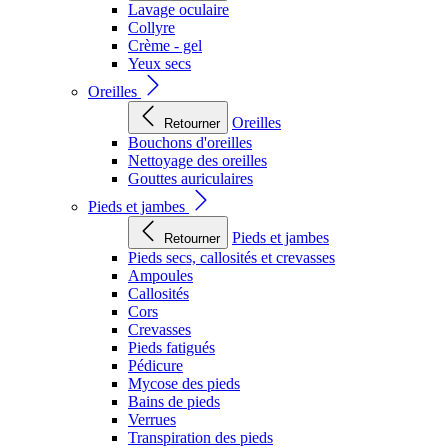
Lavage oculaire
Collyre
Crème - gel
Yeux secs
Oreilles
Oreilles
Retourner
Bouchons d'oreilles
Nettoyage des oreilles
Gouttes auriculaires
Pieds et jambes
Pieds et jambes
Retourner
Pieds secs, callosités et crevasses
Ampoules
Callosités
Cors
Crevasses
Pieds fatigués
Pédicure
Mycose des pieds
Bains de pieds
Verrues
Transpiration des pieds