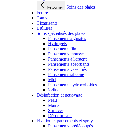
Soins des plaies
Retourner
Feutre
Gants
Cicatrisants
Brûlures
Soins spécialisés des plaies
Pansements alginates
Hydrogels
Pansements film
Pansements mousse
Pansements à l'argent
Pansements absorbants
Pansements vaselinés
Pansements silicone
Miel
Pansements hydrocolloides
Iodine
Désinfection et nettoyage
Peau
Mains
Surfaces
Désodorisant
Fixation et pansements et spray
Pansements prédécoupés