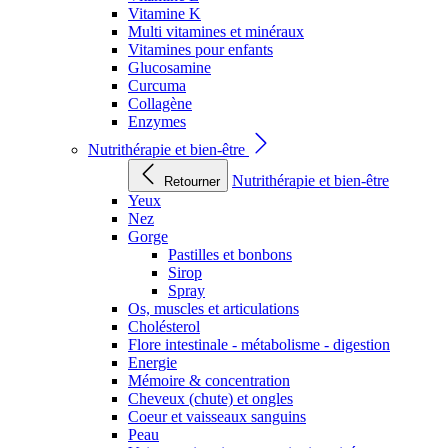
Vitamine K
Multi vitamines et minéraux
Vitamines pour enfants
Glucosamine
Curcuma
Collagène
Enzymes
Nutrithérapie et bien-être
Nutrithérapie et bien-être
Retourner
Yeux
Nez
Gorge
Pastilles et bonbons
Sirop
Spray
Os, muscles et articulations
Cholésterol
Flore intestinale - métabolisme - digestion
Energie
Mémoire & concentration
Cheveux (chute) et ongles
Coeur et vaisseaux sanguins
Peau