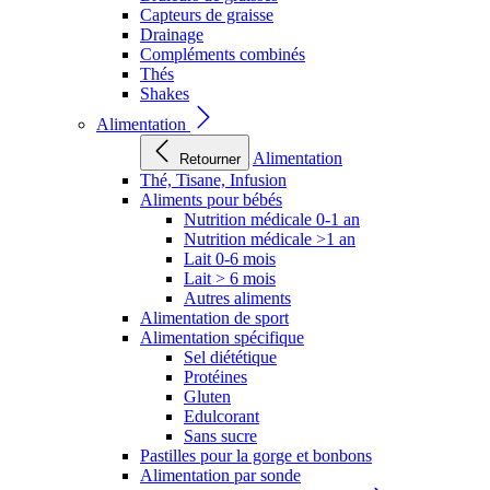
Capteurs de graisse
Drainage
Compléments combinés
Thés
Shakes
Alimentation
Alimentation
Retourner
Thé, Tisane, Infusion
Aliments pour bébés
Nutrition médicale 0-1 an
Nutrition médicale >1 an
Lait 0-6 mois
Lait > 6 mois
Autres aliments
Alimentation de sport
Alimentation spécifique
Sel diététique
Protéines
Gluten
Edulcorant
Sans sucre
Pastilles pour la gorge et bonbons
Alimentation par sonde