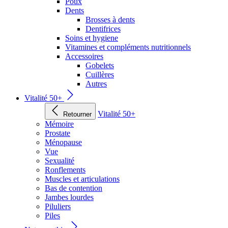
Poux
Dents
Brosses à dents
Dentifrices
Soins et hygiene
Vitamines et compléments nutritionnels
Accessoires
Gobelets
Cuillères
Autres
Vitalité 50+
Vitalité 50+
Retourner
Mémoire
Prostate
Ménopause
Vue
Sexualité
Ronflements
Muscles et articulations
Bas de contention
Jambes lourdes
Piluliers
Piles