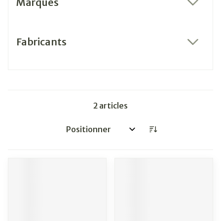
Marques
filter
Fabricants
filter
2
articles
Trier par: