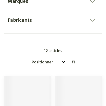
Marques
filter
Fabricants
filter
12
articles
Trier par: