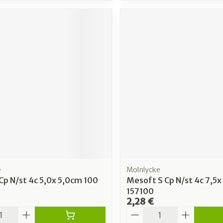
e
Molnlycke
p N/st 4c 5,0x 5,0cm 100
Mesoft S Cp N/st 4c 7,5x
157100
2,28 €
é
Quantité