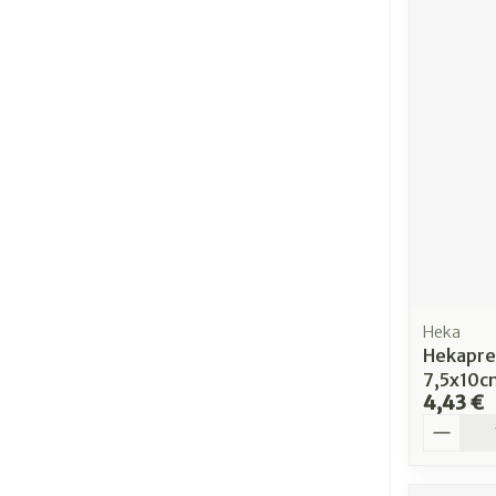
Heka
Hekapre
7,5x10c
4,43 €
Quantit