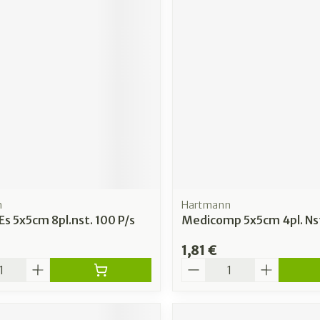
n
Hartmann
 Es 5x5cm 8pl.nst. 100 P/s
Medicomp 5x5cm 4pl. Nst
1,81 €
é
Quantité