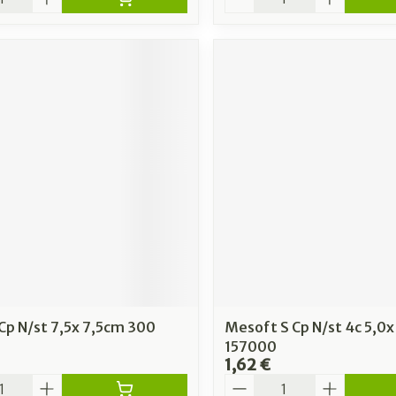
Cp N/st 7,5x 7,5cm 300
Mesoft S Cp N/st 4c 5,0
157000
1,62 €
é
Quantité