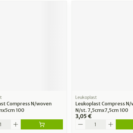
t
Leukoplast
ast Compress N/woven
Leukoplast Compress N
cmx5cm 100
N/st. 7,5cmx7,5cm 100
3,05 €
é
Quantité