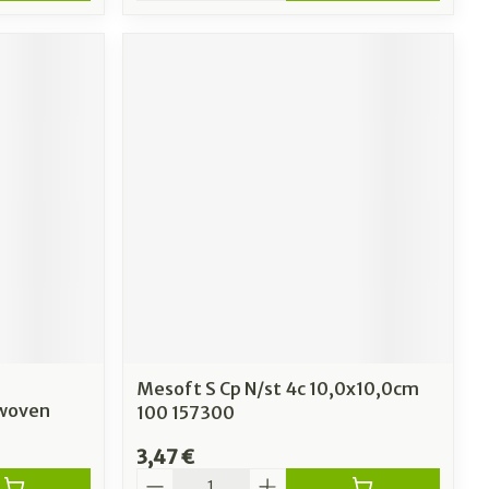
Mesoft S Cp N/st 4c 10,0x10,0cm
/woven
100 157300
3,47 €
Quantité