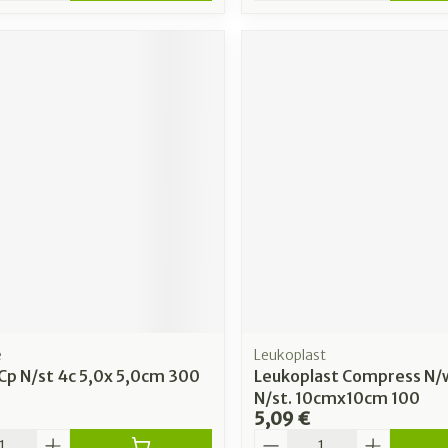
e
Leukoplast
Cp N/st 4c 5,0x 5,0cm 300
Leukoplast Compress N
N/st. 10cmx10cm 100
5,09 €
é
Quantité