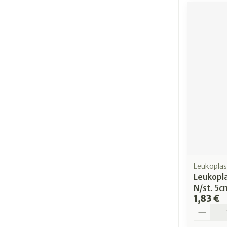
Leukoplas
Leukopl
N/st. 5
1,83 €
Quantit