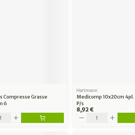
Hartmann
s Compresse Grasse
Medicomp 10x20cm 4pl. 
m 6
P/s
8,92 €
é
Quantité