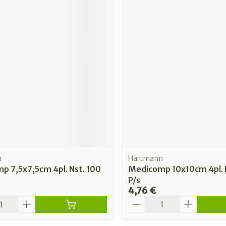
n
Hartmann
p 7,5x7,5cm 4pl. Nst. 100
Medicomp 10x10cm 4pl. 
P/s
4,76 €
é
Quantité