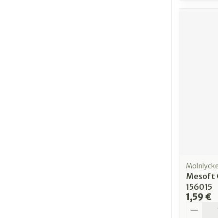
Molnlyck
Mesoft C
156015
1,59 €
Quantit