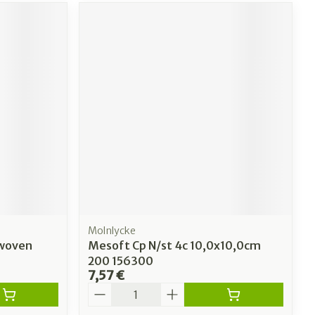
Molnlycke
/woven
Mesoft Cp N/st 4c 10,0x10,0cm
200 156300
7,57 €
Quantité