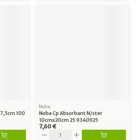
Noba
 7,5cm 100
Noba Cp Absorbant N/ster
10cmx20cm 25 9340925
7,60 €
Quantité