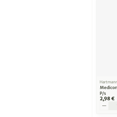
Hartman
Medicom
P/s
2,98 €
Quantit