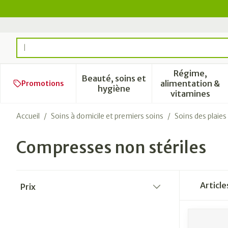
Aller au contenu
Rechercher
Régime,
Beauté, soins et
alimentation &
Promotions
Afficher le sous-menu pour l
Afficher 
hygiène
vitamines
Accueil
/
Soins à domicile et premiers soins
/
Soins des plaies
Compresses non stériles
Passer à la liste des produits
Articl
Prix
filter