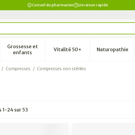
Conseil du pharmacien
Livraison rapide
Grossesse et
Vitalité 50+
Naturopathie
a catégorie Beauté, soins et hygiène
le sous-menu pour la catégorie Régime, alimentation & vi
Afficher le sous-menu pour la catégorie Grosse
Afficher le sous-menu pour la
Afficher 
enfants
/
Compresses
/
Compresses non stériles
es
1
-
24
sur
53