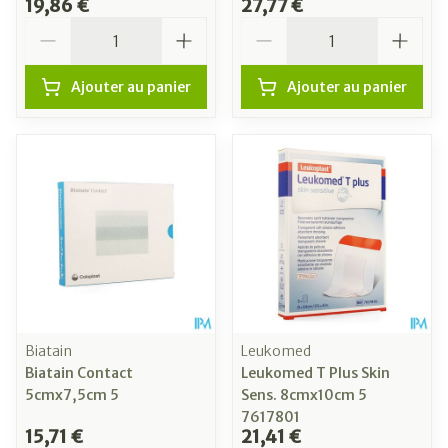
19,86 €
27,77 €
Quantité
Quantité
Ajouter au panier
Ajouter au panier
Biatain
Leukomed
Biatain Contact
Leukomed T Plus Skin
5cmx7,5cm 5
Sens. 8cmx10cm 5
7617801
15,71 €
21,41 €