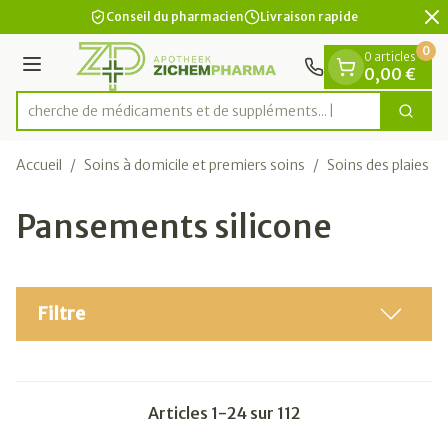
Diapositive 2 de 2
Aller au contenu
Conseil du pharmacien
Livraison rapide
0
0 articles
Menu
0,00 €
Recherche de médicaments et
Cherc
Rechercher
Accueil
/
Soins à domicile et premiers soins
/
Soins des plaies
/
Pansements silicone
Filtre
Articles
1
-
24
sur
112