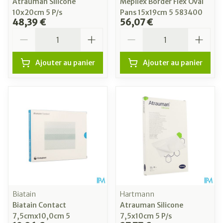
Atrauman Silicone
Mepilex Border Flex Oval
10x20cm 5 P/s
Pans 15x19cm 5 583400
48,39 €
56,07 €
Quantité
Quantité
Ajouter au panier
Ajouter au panier
Biatain
Hartmann
Biatain Contact
Atrauman Silicone
7,5cmx10,0cm 5
7,5x10cm 5 P/s