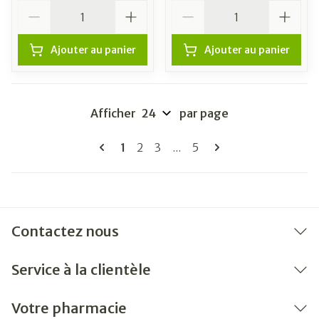
Quantité
Quantité
Ajouter au panier
Ajouter au panier
Afficher
par page
Pages
Vous lisez actuellement la page
Page
Page
Page
1
2
3
...
5
Contactez nous
Service à la clientèle
Votre pharmacie