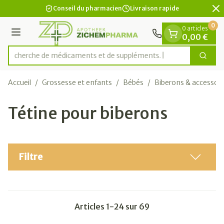
Diapositive 2 de 2
Aller au contenu
Conseil du pharmacien
Livraison rapide
0
0 articles
Menu
0,00 €
Recherche de médicament
Cherc
Rechercher
Accueil
/
Grossesse et enfants
/
Bébés
/
Biberons & accessoir
Tétine pour biberons
Filtre
Articles
1
-
24
sur
69