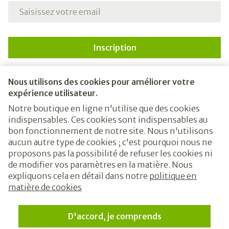
Adresse mail
Inscription
En cliquant sur s'abonner, vous vous abonnez à notre
newsletter et acceptez notre
politique de confidentialité
.
Nous utilisons des cookies pour améliorer votre
expérience utilisateur.
Notre boutique en ligne n'utilise que des cookies
indispensables. Ces cookies sont indispensables au
bon fonctionnement de notre site. Nous n'utilisons
aucun autre type de cookies ; c'est pourquoi nous ne
proposons pas la possibilité de refuser les cookies ni
de modifier vos paramètres en la matière. Nous
expliquons cela en détail dans notre
politique en
Liens légaux
matière de cookies
D'accord, je comprends