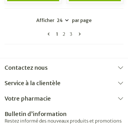
Afficher
par page
Pages
Vous lisez actuellement la page
Page
Page
1
2
3
Contactez nous
Service à la clientèle
Votre pharmacie
Bulletin d’information
Restez informé des nouveaux produits et promotions