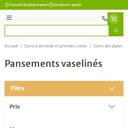
Aller au contenu
Conseil du pharmacien
Livraison rapide
Menu
Cherc
Rechercher
Accueil
/
Soins à domicile et premiers soins
/
Soins des plaies
/
Pansements vaselinés
Filtre
Passer à la liste des produits
Prix
filter