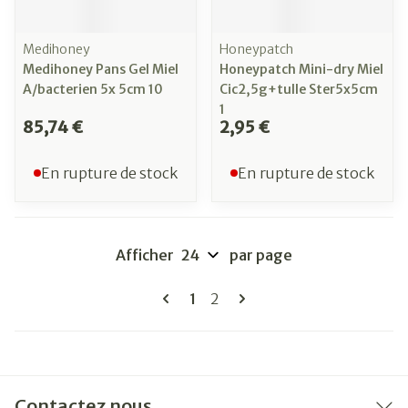
Medihoney
Honeypatch
Medihoney Pans Gel Miel
Honeypatch Mini-dry Miel
A/bacterien 5x 5cm 10
Cic2,5g+tulle Ster5x5cm
1
85,74 €
2,95 €
En rupture de stock
En rupture de stock
Afficher
par page
Pages
Vous lisez actuellement la pag
Page
1
2
Contactez nous