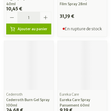
40ml
Film Spray 28ml
10,45 €
Quantité
31,19 €
En rupture de stock
Ajouter au panier
Cederroth
Eureka Care
Cederroth Burn Gel Spray
Eureka Care Spray
100ml
Pansement 60ml
24,68 €
9,19 €