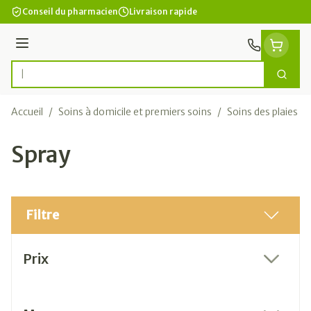
Aller au contenu
Conseil du pharmacien
Livraison rapide
Menu
Cherc
Rechercher
Accueil
/
Soins à domicile et premiers soins
/
Soins des plaies
/
Spray
Filtre
Passer à la liste des produits
Prix
filter