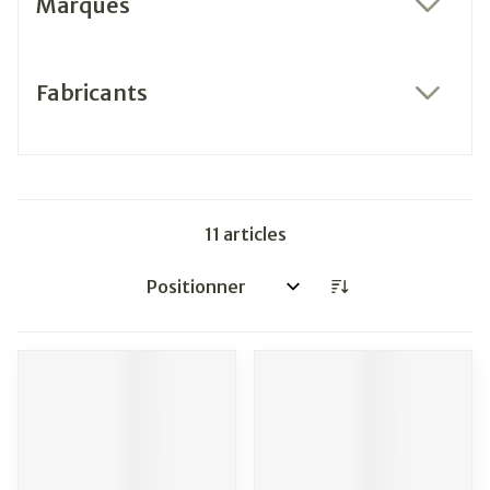
Marques
filter
Fabricants
filter
11
articles
Trier par: