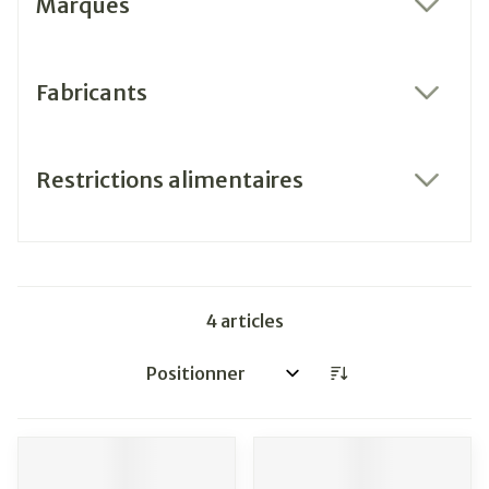
Marques
filter
Fabricants
filter
Restrictions alimentaires
filter
4
articles
Trier par: