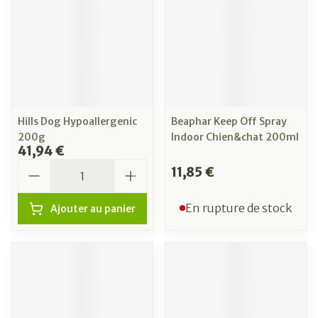
Hills Dog Hypoallergenic
Beaphar Keep Off Spray
200g
Indoor Chien&chat 200ml
41,94 €
Quantité
11,85 €
En rupture de stock
Ajouter au panier