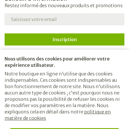
Restez informé des nouveaux produits et promotions
Adresse mail
Inscription
En cliquant sur s'abonner, vous vous abonnez à notre
newsletter et acceptez notre
politique de confidentialité
.
Nous utilisons des cookies pour améliorer votre
expérience utilisateur.
Notre boutique en ligne n'utilise que des cookies
indispensables. Ces cookies sont indispensables au
bon fonctionnement de notre site. Nous n'utilisons
aucun autre type de cookies ; c'est pourquoi nous ne
proposons pas la possibilité de refuser les cookies ni
de modifier vos paramètres en la matière. Nous
expliquons cela en détail dans notre
politique en
Liens légaux
matière de cookies