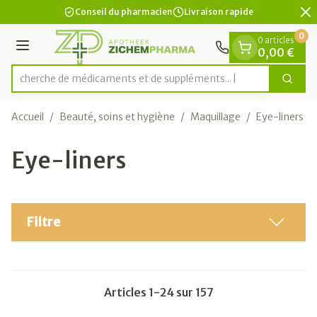
Diapositive 2 de 2
Aller au contenu
Conseil du pharmacien
Livraison rapide
0
0 articles
Menu
0,00 €
Recherche de médicaments et de su
Cherc
Rechercher
Accueil
/
Beauté, soins et hygiène
/
Maquillage
/
Eye-liners
Eye-liners
Filtre
Articles
1
-
24
sur
157