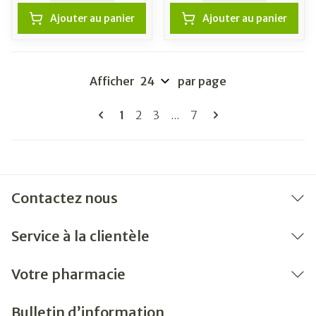
Ajouter au panier
Ajouter au panier
Afficher
par page
Pages
Vous lisez actuellement la page
Page
Page
Page
1
2
3
...
7
Contactez nous
Service à la clientèle
Votre pharmacie
Bulletin d’information