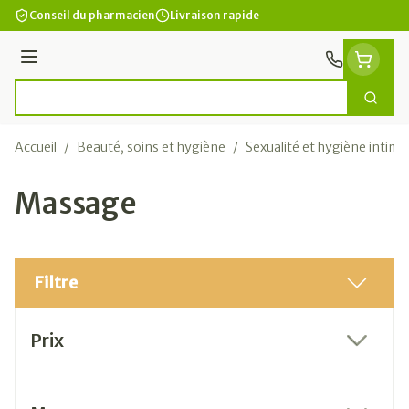
Aller au contenu
Conseil du pharmacien
Livraison rapide
Menu
Cherc
Rechercher
Accueil
/
Beauté, soins et hygiène
/
Sexualité et hygiène intime
Massage
Filtre
Passer à la liste des produits
Prix
filter