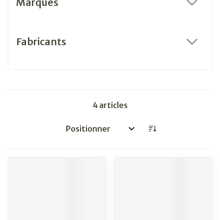
Marques
filter
Fabricants
filter
4
articles
Trier par: