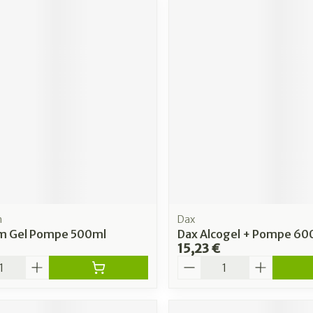
n
Dax
ium Gel Pompe 500ml
Dax Alcogel + Pompe 60
15,23 €
é
Quantité