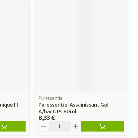
Puressentiel
nique Fl
Puressentiel Assainissant Gel
A/bact. Ps 80ml
8,33 €
Quantité