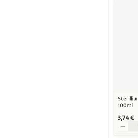
Sterilli
100ml
3,74 €
Quantit