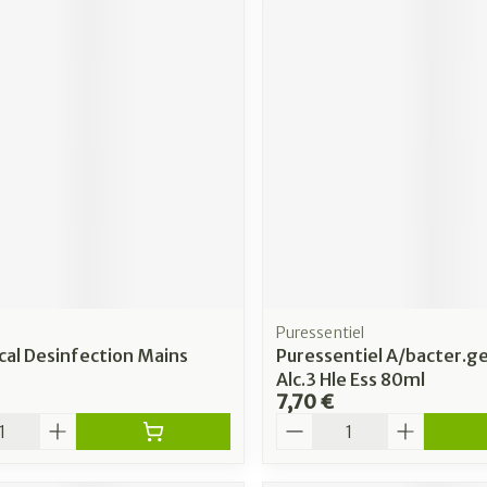
Puressentiel
ical Desinfection Mains
Puressentiel A/bacter.ge
Alc.3 Hle Ess 80ml
7,70 €
é
Quantité