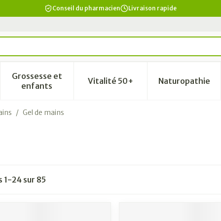
Conseil du pharmacien
Livraison rapide
Grossesse et
Vitalité 50+
Naturopathie
a catégorie Beauté, soins et hygiène
le sous-menu pour la catégorie Régime, alimentation & vi
Afficher le sous-menu pour la catégorie Grosse
Afficher le sous-menu pour la
Afficher 
enfants
ains
/
Gel de mains
es
1
-
24
sur
85