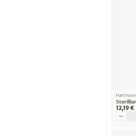
Hartman
Sterill
12,19 €
Quantit