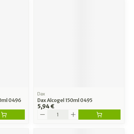
Dax
0ml 0496
Dax Alcogel 150ml 0495
5,94 €
Quantité