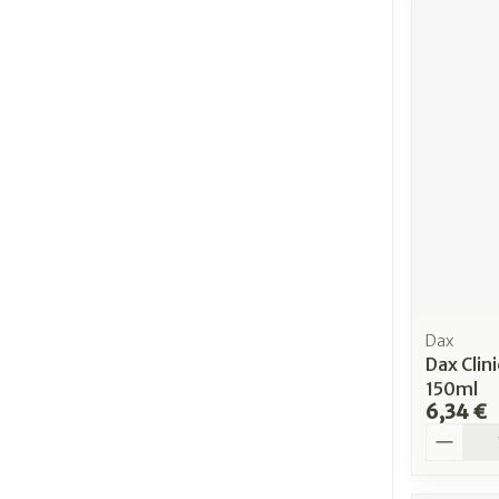
Dax
Dax Clin
150ml
6,34 €
Quantit