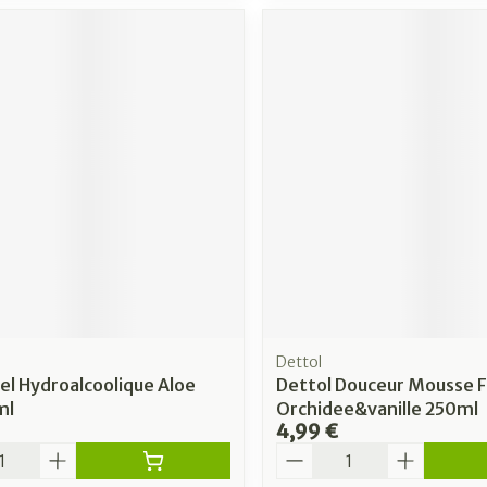
Dettol
el Hydroalcoolique Aloe
Dettol Douceur Mousse F
ml
Orchidee&vanille 250ml
4,99 €
é
Quantité