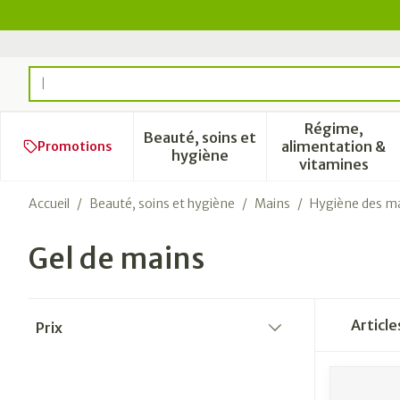
Aller au contenu
Rechercher
Régime,
Beauté, soins et
alimentation &
Promotions
Afficher le sous-menu pour l
Afficher 
hygiène
vitamines
Accueil
/
Beauté, soins et hygiène
/
Mains
/
Hygiène des m
Gel de mains
Passer à la liste des produits
Articl
Prix
filter