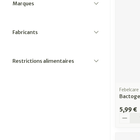
Marques
filter
Fabricants
filter
Restrictions alimentaires
filter
Febelcare
Bactogel
5,99 €
Quantit