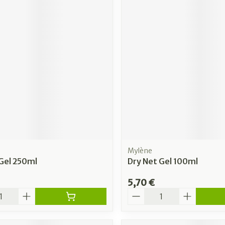
Mylène
Gel 250ml
Dry Net Gel 100ml
5,70 €
é
Quantité