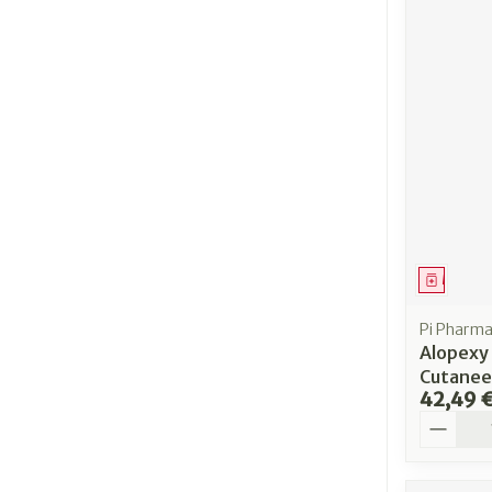
Médica
Pi Pharm
Alopexy
Cutanee
42,49 
Quantit