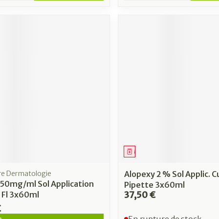
ment
Médicament
bre Dermatologie
Alopexy 2 % Sol Applic. C
 50mg/ml Sol Application
Pipette 3x60ml
37,50 €
 Fl 3x60ml
€
En rupture de stock