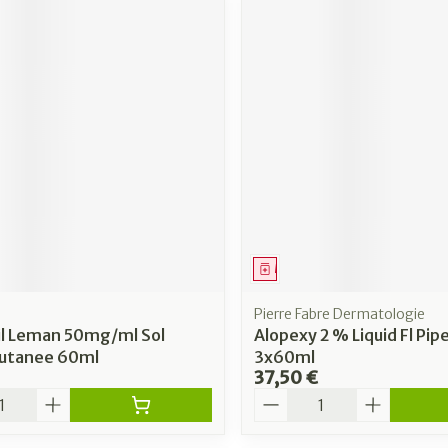
ment
Médicament
Pierre Fabre Dermatologie
il Leman 50mg/ml Sol
Alopexy 2 % Liquid Fl Pip
Cutanee 60ml
3x60ml
37,50 €
é
Quantité