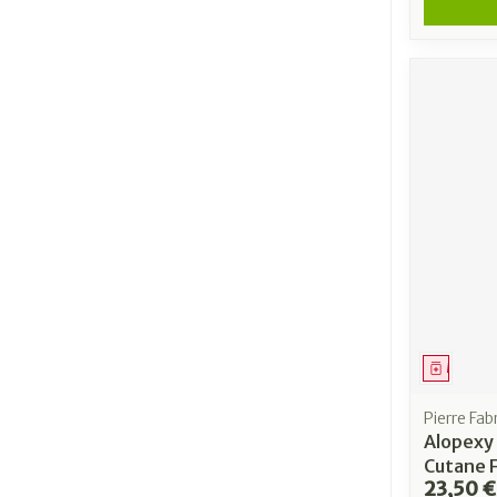
Médica
Pierre Fab
Alopexy 
Cutane F
23,50 €