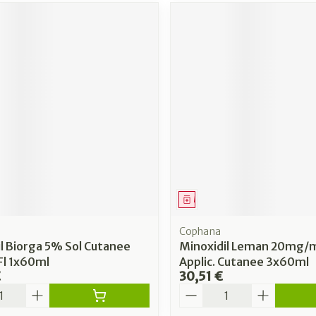
ment
Médicament
Cophana
l Biorga 5% Sol Cutanee
Minoxidil Leman 20mg/m
Fl 1x60ml
Applic. Cutanee 3x60ml
€
30,51 €
é
Quantité