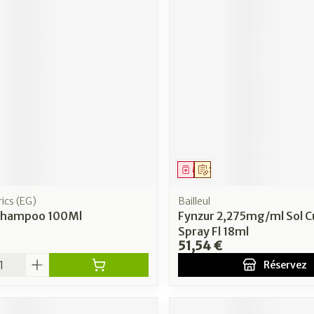
ment
Médicament
Sur prescription
ics (EG)
Bailleul
 Shampoo 100Ml
Fynzur 2,275mg/ml Sol 
Spray Fl 18ml
51,54 €
é
Réservez