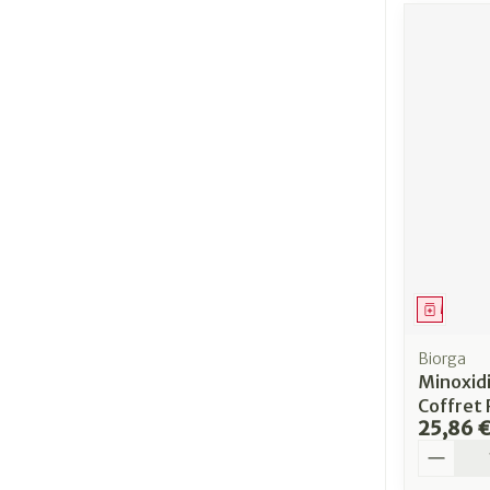
Médica
Biorga
Minoxidi
Coffret 
25,86 
Quantit