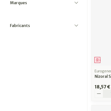
Marques
filter
Fabricants
filter
Médica
Eurogener
Nizoral
18,57 €
Quantit