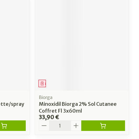
Médicament
Biorga
ette/spray
Minoxidil Biorga 2% Sol Cutanee
Coffret Fl 3x60ml
33,90 €
Quantité