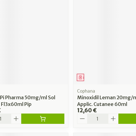
ment
Médicament
a
Cophana
 Pi Pharma 50mg/ml Sol
Minoxidil Leman 20mg/m
 Fl3x60ml Pip
Applic. Cutanee 60ml
€
12,60 €
é
Quantité