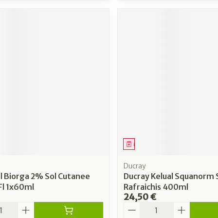
ment
Médicament
Ducray
l Biorga 2% Sol Cutanee
Ducray Kelual Squanorm 
Fl 1x60ml
Rafraichis 400ml
24,50 €
é
Quantité