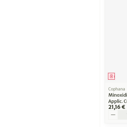
Médica
Cophana
Minoxid
Applic. 
21,16 €
Quantit