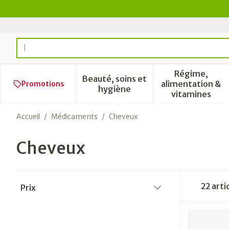
Aller au contenu
Rechercher
Régime,
Beauté, soins et
alimentation &
Promotions
Afficher le sous-menu pour l
Afficher 
hygiène
vitamines
Accueil
/
Médicaments
/
Cheveux
Cheveux
Passer à la liste des produits
22
arti
Prix
filter