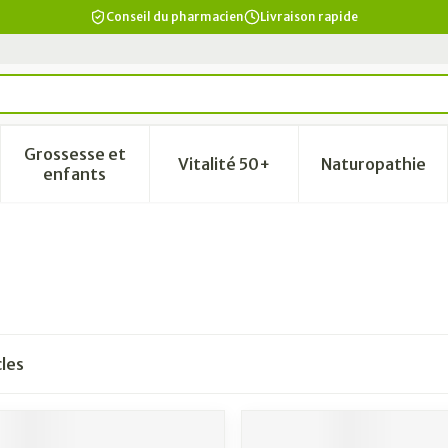
Conseil du pharmacien
Livraison rapide
Grossesse et
Vitalité 50+
Naturopathie
a catégorie Beauté, soins et hygiène
le sous-menu pour la catégorie Régime, alimentation & vi
Afficher le sous-menu pour la catégorie Grosse
Afficher le sous-menu pour la
Afficher 
enfants
cles