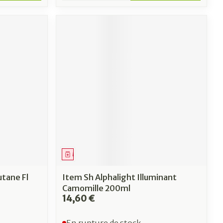
Médicament
utane Fl
Item Sh Alphalight Illuminant
Camomille 200ml
14,60 €
En rupture de stock