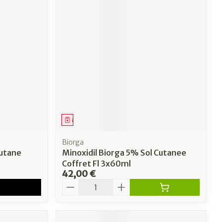
Médicament
Biorga
Cutane
Minoxidil Biorga 5% Sol Cutanee
Coffret Fl 3x60ml
42,00 €
Quantité