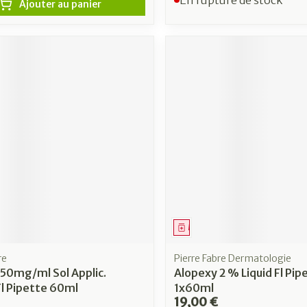
Ajouter au panier
ment
Médicament
re
Pierre Fabre Dermatologie
50mg/ml Sol Applic.
Alopexy 2 % Liquid Fl Pip
l Pipette 60ml
1x60ml
19,00 €