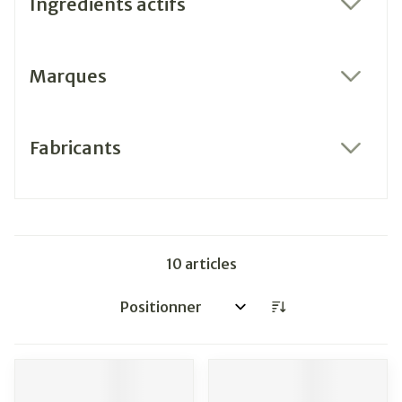
Ingrédients actifs
filter
Marques
filter
Fabricants
filter
10
articles
Trier par: