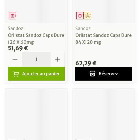
Médicament
Médicament
Sur prescription
Sandoz
Sandoz
Orlistat Sandoz Caps Dure
Orlistat Sandoz Caps Dure
126 X 60mg
84 X120 mg
51,69 €
Quantité
62,29 €
Ajouter au panier
Réservez