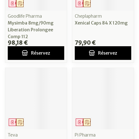
Médicament
Sur prescription
Médicament
Sur prescription
Goodlife Pharma
Cheplapharm
Mysimba 8mg/90mg
Xenical Caps 84 X 120mg
Liberation Prolongee
Comp 112
98,18 €
79,90 €
Réservez
Réservez
Médicament
Sur prescription
Médicament
Sur prescription
Teva
Pi Pharma