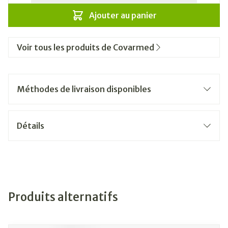
Ajouter au panier
Voir tous les produits de Covarmed
Méthodes de livraison disponibles
Détails
Produits alternatifs
Il est possible de naviguer entre les éléments du carrousel
Appuyer sur pour sauter le carrousel
Appuyez sur cette touche pour accéder à la navigation e