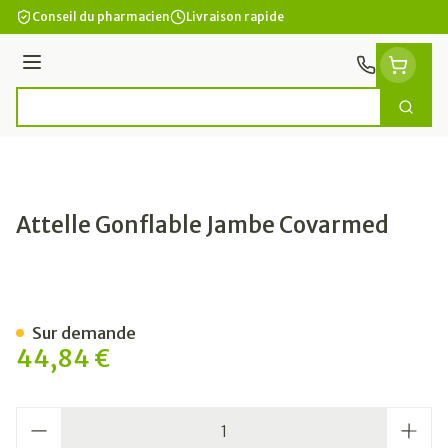
Aller au contenu
Conseil du pharmacien
Livraison rapide
Menu
Cherc
Rechercher
Attelle Gonflable Jambe Covarmed
Attelle Gonflable Jambe C
Sur demande
44,84 €
Quantité