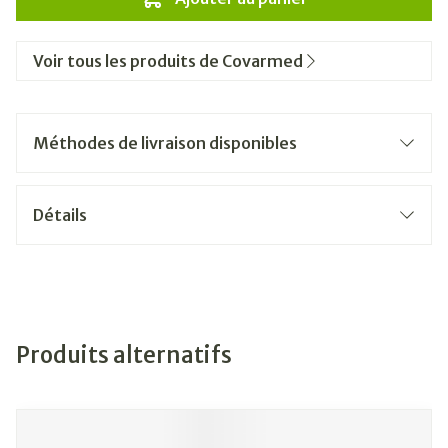
Voir tous les produits de Covarmed
Méthodes de livraison disponibles
Détails
Produits alternatifs
Il est possible de naviguer entre les éléments du carrousel
Appuyer sur pour sauter le carrousel
Appuyez sur cette touche pour accéder à la navigation e