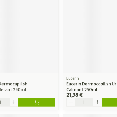
Eucerin
Dermocapil.sh
Eucerin Dermocapil.sh U
lerant 250ml
Calmant 250ml
21,38 €
é
Quantité