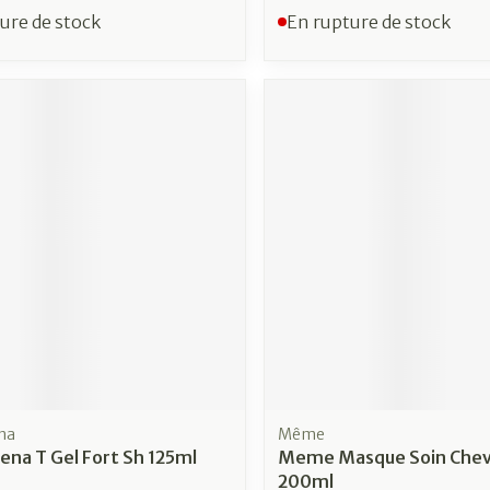
ure de stock
En rupture de stock
na
Même
na T Gel Fort Sh 125ml
Meme Masque Soin Che
200ml