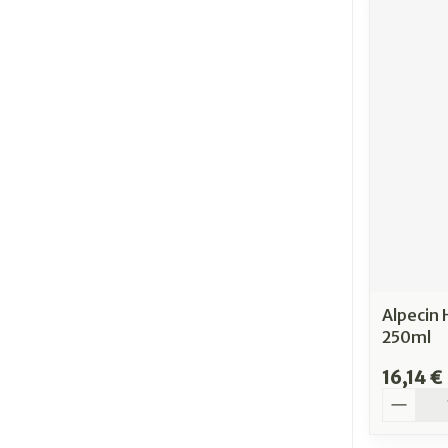
Alpecin 
250ml
16,14 €
Quantit