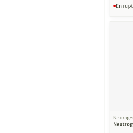
En rupt
Neutroge
Neutroge