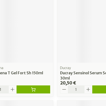
na
Ducray
ena T Gel Fort Sh 150ml
Ducray Sensinol Serum S
30ml
20,50 €
é
Quantité