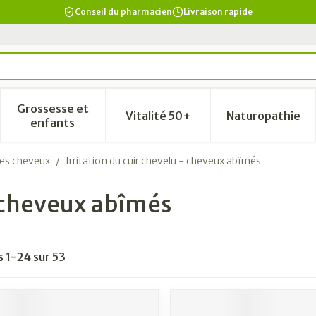
Conseil du pharmacien
Livraison rapide
Grossesse et
Vitalité 50+
Naturopathie
a catégorie Beauté, soins et hygiène
le sous-menu pour la catégorie Régime, alimentation & vi
Afficher le sous-menu pour la catégorie Grosse
Afficher le sous-menu pour la
Afficher 
enfants
des cheveux
/
Irritation du cuir chevelu - cheveux abîmés
- cheveux abîmés
es
1
-
24
sur
53