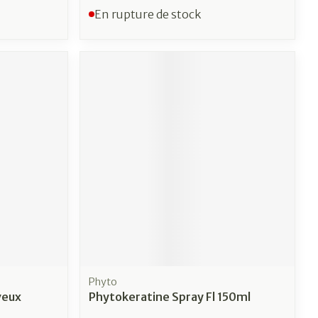
En rupture de stock
Phyto
veux
Phytokeratine Spray Fl 150ml