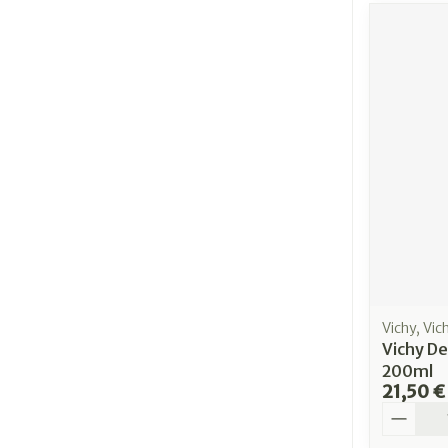
Vichy, Vic
Vichy De
200ml
21,50 €
Quantit