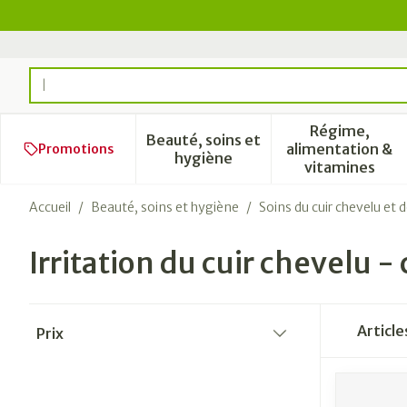
Aller au contenu
Rechercher
Régime,
Beauté, soins et
alimentation &
Promotions
Afficher le sous-menu pour l
Afficher 
hygiène
vitamines
Accueil
/
Beauté, soins et hygiène
/
Soins du cuir chevelu et 
Irritation du cuir chevelu 
Passer à la liste des produits
Articl
Prix
filter