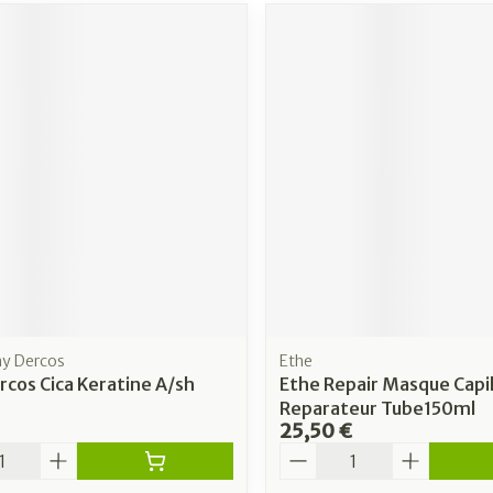
hy Dercos
Ethe
rcos Cica Keratine A/sh
Ethe Repair Masque Capil
Reparateur Tube150ml
25,50 €
é
Quantité