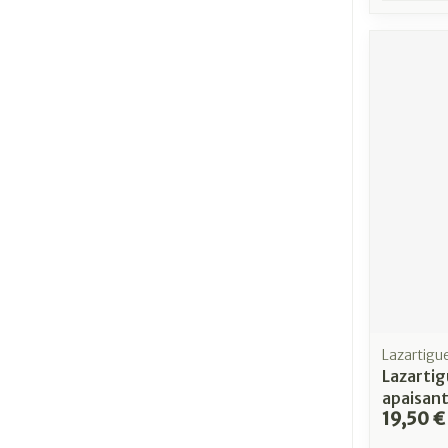
Lazartigu
Lazarti
apaisan
19,50 €