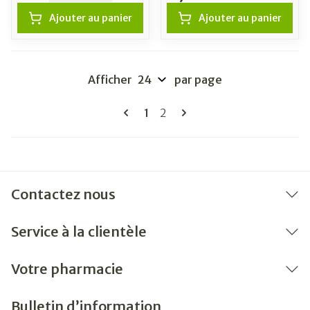
Ajouter au panier
Ajouter au panier
Afficher
par page
Pages
Vous lisez actuellement la pag
Page
1
2
Contactez nous
Service à la clientèle
Votre pharmacie
Bulletin d’information