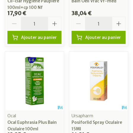
Cil-clar Hygiene Paupiere
Bain Oeil Vrac Vf-med
100ml+cp 100 Nf
17,90 €
38,04 €
Quantité
Quantité
Ajouter au panier
Ajouter au panier
Ocal
Ursapharm
Ocal Euphrasia Plus Bain
Posiforlid Spray Oculaire
Oculaire 100ml
15Ml