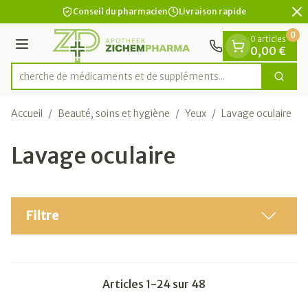
Diapositive 2 de 2
Aller au contenu
Conseil du pharmacien
Livraison rapide
0
0 articles
Menu
0,00 €
Recherche de médicaments et
Cherc
Rechercher
Accueil
/
Beauté, soins et hygiène
/
Yeux
/
Lavage oculaire
Lavage oculaire
Filtre
Articles
1
-
24
sur
48