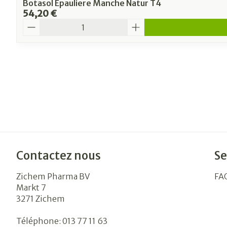
Botasol Epauliere Manche Natur T4
54,20 €
Quantité
Contactez nous
Se
Zichem Pharma BV
FA
Markt 7
3271
Zichem
Téléphone:
013 77 11 63