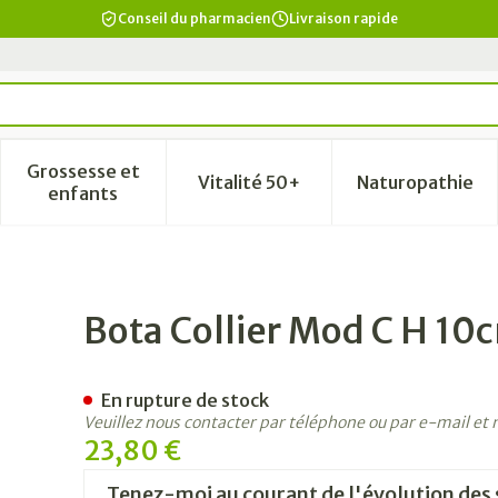
Conseil du pharmacien
Livraison rapide
Grossesse et
Vitalité 50+
Naturopathie
a catégorie Beauté, soins et hygiène
le sous-menu pour la catégorie Régime, alimentation & vi
Afficher le sous-menu pour la catégorie Grosse
Afficher le sous-menu pour la
Afficher 
enfants
kin l
Bota Collier Mod C H 10c
En rupture de stock
Veuillez nous contacter par téléphone ou par e-mail et
23,80 €
Tenez-moi au courant de l'évolution des 