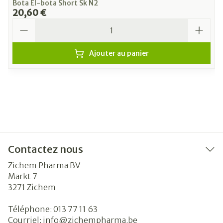
Bota El-bota Short Sk N2
20,60 €
Quantité
Ajouter au panier
Contactez nous
Zichem Pharma BV
Markt 7
3271
Zichem
Téléphone:
013 77 11 63
Courriel:
info@
zichempharma.be