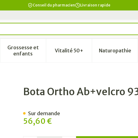
Conseil du pharmacien
Livraison rapide
Grossesse et
Vitalité 50+
Naturopathie
a catégorie Beauté, soins et hygiène
le sous-menu pour la catégorie Régime, alimentation & vi
Afficher le sous-menu pour la catégorie Grosse
Afficher le sous-menu pour la
Afficher 
enfants
0 Wh N2 22600057
Bota Ortho Ab+velcro 
Sur demande
56,60 €