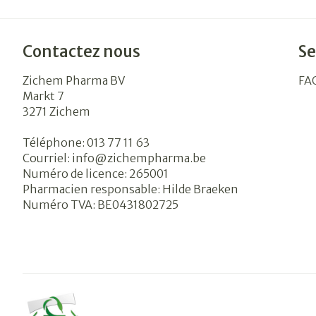
Contactez nous
Se
Zichem Pharma BV
FA
Markt 7
3271
Zichem
Téléphone:
013 77 11 63
Courriel:
info@
zichempharma.be
Numéro de licence:
265001
Pharmacien responsable:
Hilde Braeken
Numéro TVA:
BE0431802725