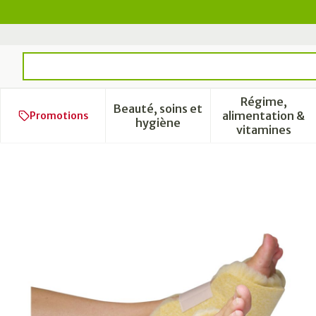
Aller au contenu
Rechercher
Régime,
Beauté, soins et
alimentation &
Promotions
Afficher le sous-menu pour l
Afficher 
hygiène
vitamines
Botapad 1500 Talonniere B