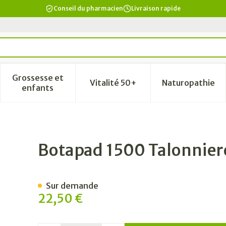
Conseil du pharmacien
Livraison rapide
Grossesse et
Vitalité 50+
Naturopathie
a catégorie Beauté, soins et hygiène
le sous-menu pour la catégorie Régime, alimentation & vi
Afficher le sous-menu pour la catégorie Grosse
Afficher le sous-menu pour la
Afficher 
enfants
lanc 2
Botapad 1500 Talonnier
Sur demande
22,50 €