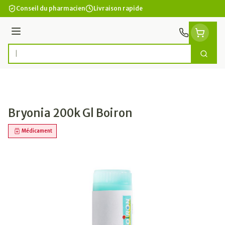
Aller au contenu
Conseil du pharmacien
Livraison rapide
Menu
Cherc
Rechercher
Bryonia 200k Gl Boiron
Médicament