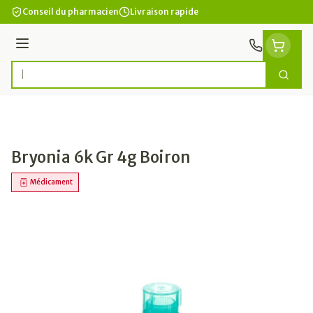
Aller au contenu
Conseil du pharmacien
Livraison rapide
Menu
Cherc
Rechercher
Bryonia 6k Gr 4g Boiron
Médicament