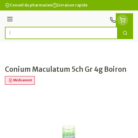
Aller au contenu
Conseil du pharmacien
Livraison rapide
Menu
Cherc
Rechercher
Conium Maculatum 5ch Gr 4g Boiron
Médicament