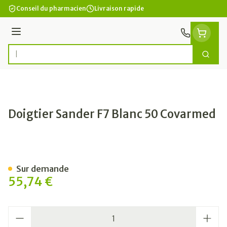
Aller au contenu
Conseil du pharmacien
Livraison rapide
Menu
Cherc
Rechercher
Doigtier Sander F7 Blanc 50 Covarmed
Doigtier Sander F7 Blanc 5
Sur demande
55,74 €
Quantité