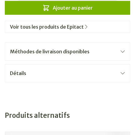
Ajouter au panier
Voir tous les produits de Epitact
Méthodes de livraison disponibles
Détails
Produits alternatifs
Il est possible de naviguer entre les éléments du carrousel
Appuyer sur pour sauter le carrousel
Appuyez sur cette touche pour accéder à la navigation e