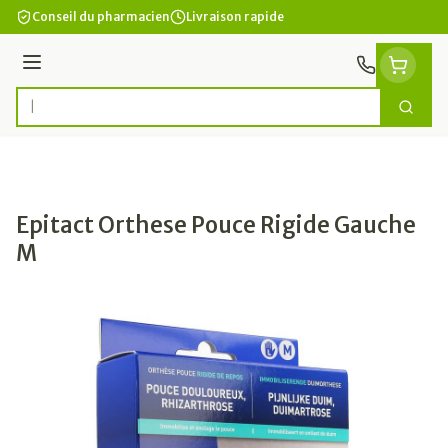
Aller au contenu
Conseil du pharmacien
Livraison rapide
Menu
Cherc
Rechercher
Epitact Orthese Pouce Rigide Gauche
M