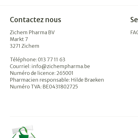
Contactez nous
Se
Zichem Pharma BV
FA
Markt 7
3271
Zichem
Téléphone:
013 77 11 63
Courriel:
info@
zichempharma.be
Numéro de licence:
265001
Pharmacien responsable:
Hilde Braeken
Numéro TVA:
BE0431802725