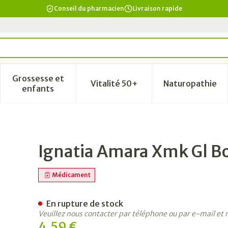
Conseil du pharmacien
Livraison rapide
Grossesse et
Vitalité 50+
Naturopathie
a catégorie Beauté, soins et hygiène
le sous-menu pour la catégorie Régime, alimentation & vi
Afficher le sous-menu pour la catégorie Grosse
Afficher le sous-menu pour la
Afficher 
enfants
on
Ignatia Amara Xmk Gl B
Médicament
En rupture de stock
Veuillez nous contacter par téléphone ou par e-mail et
4,59 €