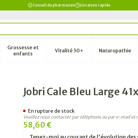
Conseil du pharmacien
Livraison rapide
Grossesse et
Vitalité 50+
Naturopathie
a catégorie Beauté, soins et hygiène
le sous-menu pour la catégorie Régime, alimentation & vi
Afficher le sous-menu pour la catégorie Grosse
Afficher le sous-menu pour la
Afficher 
enfants
43x8cm
Jobri Cale Bleu Large 4
En rupture de stock
Veuillez nous contacter par téléphone ou par e-mail et
58,60 €
Tenez-moi au courant de l'évolution des 