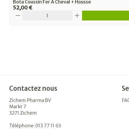
Bota Coussin Fer A Cheval + Housse
52,00 €
Quantité
Contactez nous
Se
Zichem Pharma BV
FA
Markt 7
3271
Zichem
Téléphone:
013 77 11 63