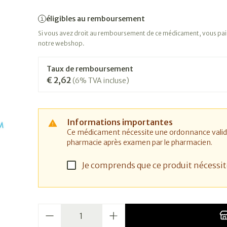
éligibles au remboursement
Si vous avez droit au remboursement de ce médicament, vous paier
notre webshop.
Taux de remboursement
€ 2,62
(6% TVA incluse)
Informations importantes
Ce médicament nécessite une ordonnance valide. I
pharmacie après examen par le pharmacien.
Je comprends que ce produit nécessi
Quantité