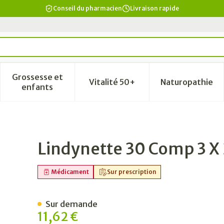
Conseil du pharmacien
Livraison rapide
Grossesse et
Vitalité 50+
Naturopathie
a catégorie Beauté, soins et hygiène
le sous-menu pour la catégorie Régime, alimentation & vi
Afficher le sous-menu pour la catégorie Grosse
Afficher le sous-menu pour la
Afficher 
enfants
Lindynette 30 Comp 3 X 
Médicament
Sur prescription
Sur demande
11,62 €