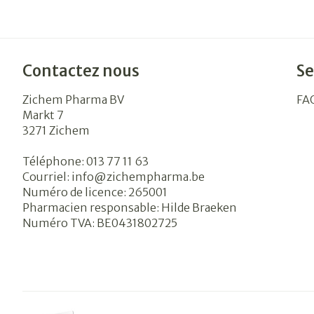
Contactez nous
Se
Zichem Pharma BV
FA
Markt 7
3271
Zichem
Téléphone:
013 77 11 63
Courriel:
info@
zichempharma.be
Numéro de licence:
265001
Pharmacien responsable:
Hilde Braeken
Numéro TVA:
BE0431802725