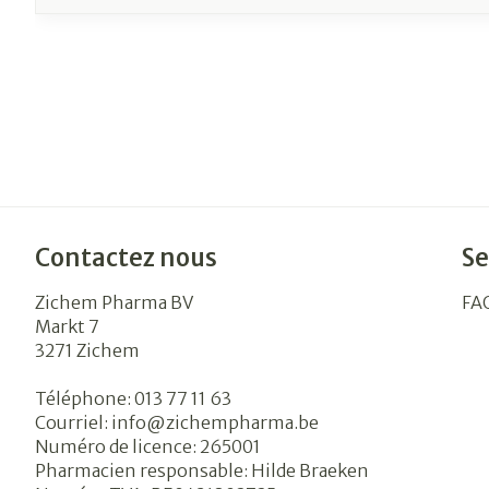
Contactez nous
Se
Zichem Pharma BV
FA
Markt 7
3271
Zichem
Téléphone:
013 77 11 63
Courriel:
info@
zichempharma.be
Numéro de licence:
265001
Pharmacien responsable:
Hilde Braeken