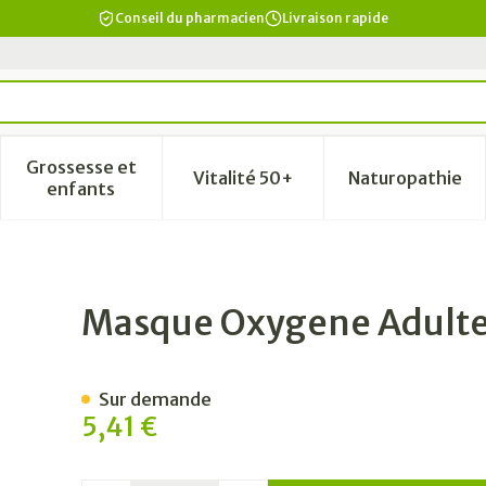
Conseil du pharmacien
Livraison rapide
Grossesse et
Vitalité 50+
Naturopathie
a catégorie Beauté, soins et hygiène
le sous-menu pour la catégorie Régime, alimentation & vi
Afficher le sous-menu pour la catégorie Grosse
Afficher le sous-menu pour la
Afficher 
enfants
ovarmed
Masque Oxygene Adult
Sur demande
5,41 €