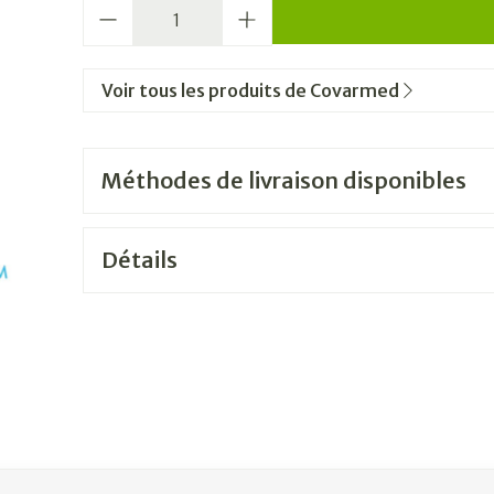
Quantité
Voir tous les produits de Covarmed
Méthodes de livraison disponibles
Détails
ation en carrousel
sel à l'aide de la touche de tabulation. Vous pouvez sauter le