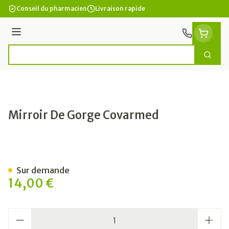
Aller au contenu
Conseil du pharmacien
Livraison rapide
Menu
Cherc
Rechercher
Mirroir De Gorge Covarmed
Mirroir De Gorge Covarmed
Sur demande
14,00 €
Quantité