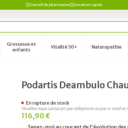
Conseil du pharmacien
Livraison rapide
Grossesse et
Vitalité 50+
Naturopathie
a catégorie Beauté, soins et hygiène
le sous-menu pour la catégorie Régime, alimentation & vi
Afficher le sous-menu pour la catégorie Grosse
Afficher le sous-menu pour la
Afficher 
enfants
. Homme Noir 45l/xl
Podartis Deambulo Chau
En rupture de stock
Veuillez nous contacter par téléphone ou par e-mail et
116,90 €
Tenez-moi au courant de l'évolution des 