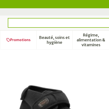
Aller au contenu
Rechercher
Régime,
Beauté, soins et
alimentation &
Promotions
Afficher le sous-menu pour l
Afficher 
hygiène
vitamines
Podartis Deambulo Chauss