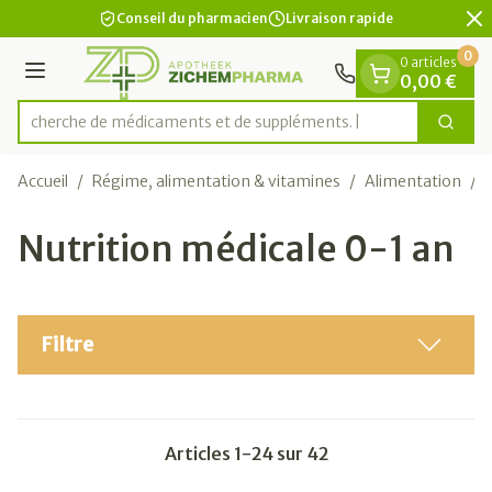
Diapositive 2 de 2
Aller au contenu
Conseil du pharmacien
Livraison rapide
0
0 articles
Menu
0,00 €
Recherche de médicament
Cherc
Rechercher
Accueil
/
Régime, alimentation & vitamines
/
Alimentation
/
Nutrition médicale 0-1 an
Filtre
Articles
1
-
24
sur
42