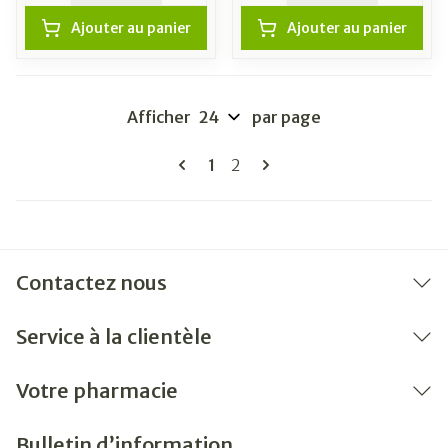
Ajouter au panier
Ajouter au panier
Afficher
par page
Pages
Vous lisez actuellement la pag
Page
1
2
Contactez nous
Service à la clientèle
Votre pharmacie
Bulletin d’information