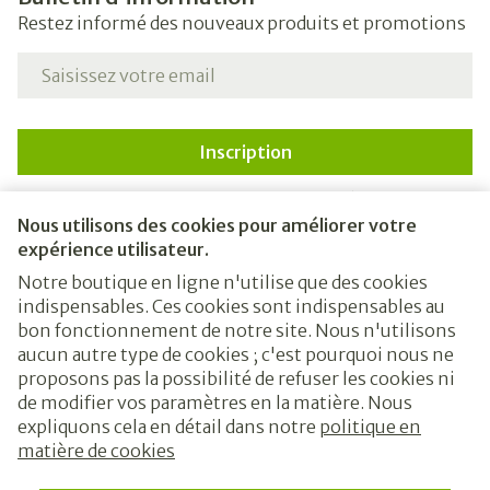
Restez informé des nouveaux produits et promotions
Adresse mail
Inscription
En cliquant sur s'abonner, vous vous abonnez à notre
newsletter et acceptez notre
politique de confidentialité
.
Nous utilisons des cookies pour améliorer votre
expérience utilisateur.
Notre boutique en ligne n'utilise que des cookies
indispensables. Ces cookies sont indispensables au
bon fonctionnement de notre site. Nous n'utilisons
aucun autre type de cookies ; c'est pourquoi nous ne
proposons pas la possibilité de refuser les cookies ni
de modifier vos paramètres en la matière. Nous
expliquons cela en détail dans notre
politique en
Liens légaux
matière de cookies