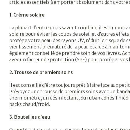
articles essentiels à emporter absolument dans votre s
1. Crème solaire
La plupart d’entre nous savent combien il est importa
solaire pour éviter les coups de soleil et d’autres effets 
protège votre peau des rayons UV, réduit le risque de ca
vieillissement prématuré de la peau et aide à maintenir
également conseillé de prendre soin de vos lèvres. Ac
avec un facteur de protection (SPF) pour protéger vos l
2. Trousse de premiers soins
Il est conseillé d’être toujours prêt à faire face aux pet
Prévoyez une trousse de premiers soins avec un band
thermomètre, un désinfectant, du ruban adhésif médical
packs chaud/froid.
3. Bouteilles d’eau
Quand il fait chaud, nous devons boire davantage. Surto