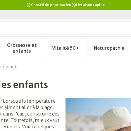
Conseil du pharmacien
Livraison rapide
Grossesse et
Vitalité 50+
Naturopathie
a catégorie Beauté, soins et hygiène
le sous-menu pour la catégorie Régime, alimentation & vi
Afficher le sous-menu pour la catégorie Grosse
Afficher le sous-menu pour la
Afficher 
enfants
es enfants
des enfants
 ? Lorsque la température
 aiment aller à la plage.
 dans l’eau, construire des
ante. Toutefois, mieux vaut
agréments. Voici quelques