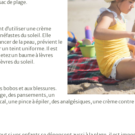
ac de plage.
nt d’utiliser une crème
néfastes du soleil. Elle
ncer de la peau, prévient le
 un teint uniforme. Il est
hetez un baume à lèvres
èvres du soleil.
its bobos et aux blessures.
age, des pansements, un
, une pince à épiler, des analgésiques, une crème contre l
ut si vos enfants se dépensent aussi à la plage, il est impo