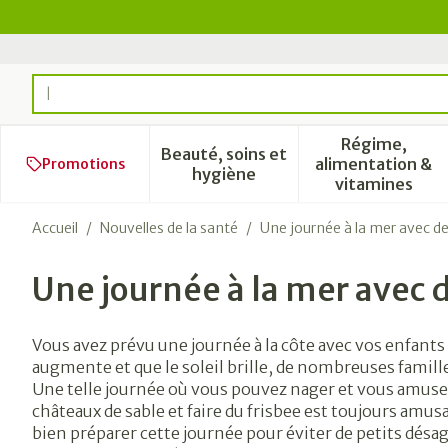
Aller au contenu
Rechercher
Régime,
Beauté, soins et
alimentation &
Promotions
Afficher le sous-menu pour l
Afficher 
hygiène
vitamines
Accueil
/
Nouvelles de la santé
/
Une journée à la mer avec d
Une journée à la mer avec 
Vous avez prévu une journée à la côte avec vos enfants
augmente et que le soleil brille, de nombreuses familles
Une telle journée où vous pouvez nager et vous amuser
châteaux de sable et faire du frisbee est toujours amus
bien préparer cette journée pour éviter de petits dés