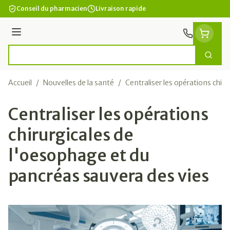
Aller au contenu
Conseil du pharmacien
Livraison rapide
Menu
Cherc
Rechercher
Accueil
/
Nouvelles de la santé
/
Centraliser les opérations chir
Centraliser les opérations
chirurgicales de
l'oesophage et du
pancréas sauvera des vies