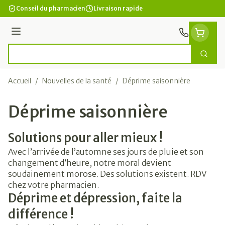
Aller au contenu
Conseil du pharmacien
Livraison rapide
Menu
Cherc
Rechercher
Accueil
/
Nouvelles de la santé
/
Déprime saisonnière
Déprime saisonnière
Solutions pour aller mieux !
Avec l’arrivée de l’automne ses jours de pluie et son
changement d’heure, notre moral devient
soudainement morose. Des solutions existent. RDV
chez votre pharmacien.
Déprime et dépression, faite la
différence !