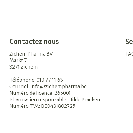
Contactez nous
Se
Zichem Pharma BV
FA
Markt 7
3271
Zichem
Téléphone:
013 77 11 63
Courriel:
info@
zichempharma.be
Numéro de licence:
265001
Pharmacien responsable:
Hilde Braeken
Numéro TVA:
BE0431802725