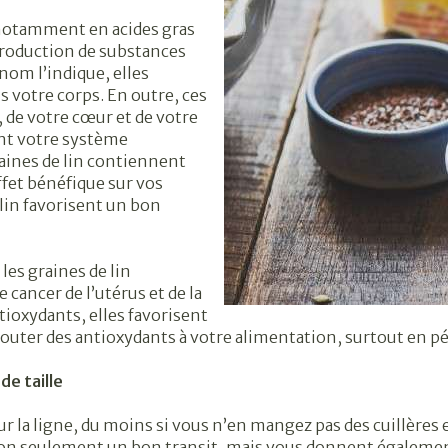
, notamment en acides gras
production de substances
om l’indique, elles
 votre corps. En outre, ces
, de votre cœur et de votre
nt votre système
raines de lin contiennent
ffet bénéfique sur vos
lin favorisent un bon
 les graines de lin
cancer de l’utérus et de la
ioxydants, elles favorisent
ajouter des antioxydants à votre alimentation, surtout en pé
de taille
 la ligne, du moins si vous n’en mangez pas des cuillères en
t non seulement un bon transit, mais vous donnent également