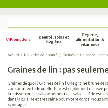
Aller au contenu
Rechercher
Régime,
Beauté, soins et
alimentation &
Promotions
Afficher le sous-menu pour l
Afficher 
hygiène
vitamines
Accueil
/
Nouvelles de la santé
/
Graines de lin : pas seulemen
Graines de lin : pas seulem
Graines de quoi ? Graines de lin ! Une graine brune de la
consommée telle quelle. Elle est également utilisée po
la cuisson ou l’assaisonnement des salades. Elle est sav
dans la cuisine et très saine pour votre corps. Nous a
avantages.