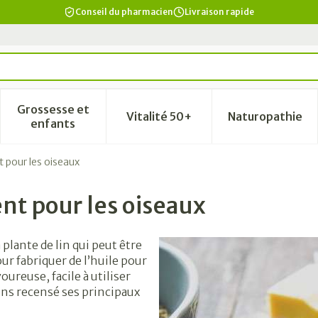
Conseil du pharmacien
Livraison rapide
Grossesse et
Vitalité 50+
Naturopathie
a catégorie Beauté, soins et hygiène
le sous-menu pour la catégorie Régime, alimentation & vi
Afficher le sous-menu pour la catégorie Grosse
Afficher le sous-menu pour la
Afficher 
enfants
t pour les oiseaux
ent pour les oiseaux
 plante de lin qui peut être
ur fabriquer de l’huile pour
oureuse, facile à utiliser
vons recensé ses principaux