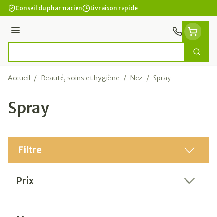
Aller au contenu
Conseil du pharmacien
Livraison rapide
Menu
Cherc
Rechercher
Accueil
/
Beauté, soins et hygiène
/
Nez
/
Spray
Spray
Filtre
Passer à la liste des produits
Prix
filter