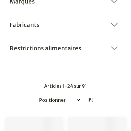
Marques
filter
Fabricants
filter
Restrictions alimentaires
filter
Articles
1
-
24
sur
91
Trier par: