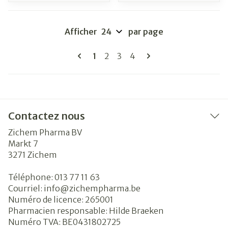
Afficher
par page
Pages
Vous lisez actuellement la page
Page
Page
Page
1
2
3
4
Contactez nous
Zichem Pharma BV
Markt 7
3271
Zichem
Téléphone:
013 77 11 63
Courriel:
info@
zichempharma.be
Numéro de licence:
265001
Pharmacien responsable:
Hilde Braeken
Numéro TVA:
BE0431802725