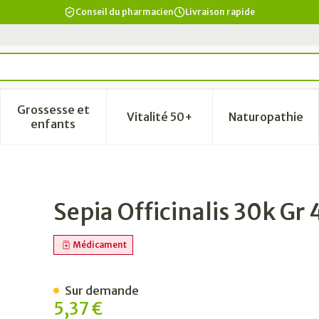
Conseil du pharmacien
Livraison rapide
Grossesse et
Vitalité 50+
Naturopathie
a catégorie Beauté, soins et hygiène
le sous-menu pour la catégorie Régime, alimentation & vi
Afficher le sous-menu pour la catégorie Grosse
Afficher le sous-menu pour la
Afficher 
enfants
 Boiron
Sepia Officinalis 30k Gr
Médicament
Sur demande
5,37 €