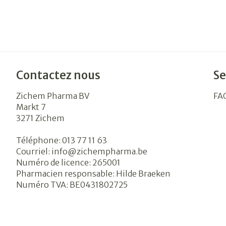
Contactez nous
Se
Zichem Pharma BV
FA
Markt 7
3271
Zichem
Téléphone:
013 77 11 63
Courriel:
info@
zichempharma.be
Numéro de licence:
265001
Pharmacien responsable:
Hilde Braeken
Numéro TVA:
BE0431802725