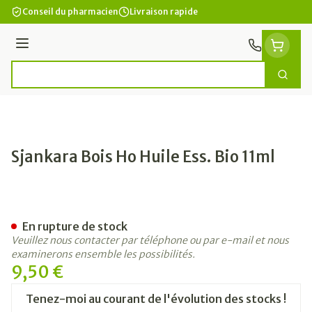
Aller au contenu
Conseil du pharmacien
Livraison rapide
Menu
Cherc
Rechercher
Sjankara Bois Ho Huile Ess. Bio 11ml
Sjankara Bois Ho Huile Ess. 
En rupture de stock
Veuillez nous contacter par téléphone ou par e-mail et nous
examinerons ensemble les possibilités.
9,50 €
Tenez-moi au courant de l'évolution des stocks !