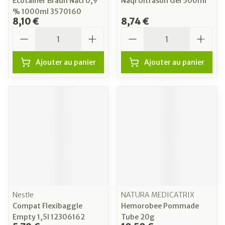
Ecotainer Braun Nacl 0,9
Naqi Ultrason Gel 500ml
% 1000ml 3570160
8,10 €
8,74 €
Quantité
Quantité
Ajouter au panier
Ajouter au panier
Nestle
NATURA MEDICATRIX
Compat Flexibaggle
Hemorobee Pommade
Empty 1,5l 12306162
Tube 20g