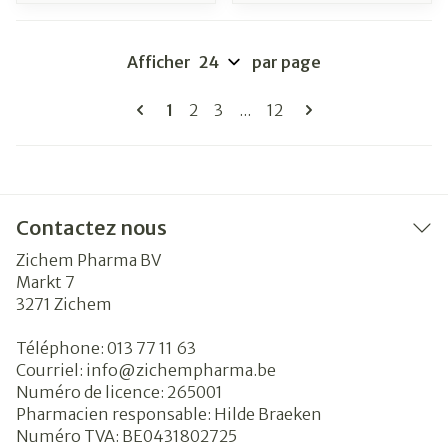
Afficher
par page
Pages
Vous lisez actuellement la page
Page
Page
Page
1
2
3
...
12
Contactez nous
Zichem Pharma BV
Markt 7
3271
Zichem
Téléphone:
013 77 11 63
Courriel:
info@
zichempharma.be
Numéro de licence:
265001
Pharmacien responsable:
Hilde Braeken
Numéro TVA:
BE0431802725