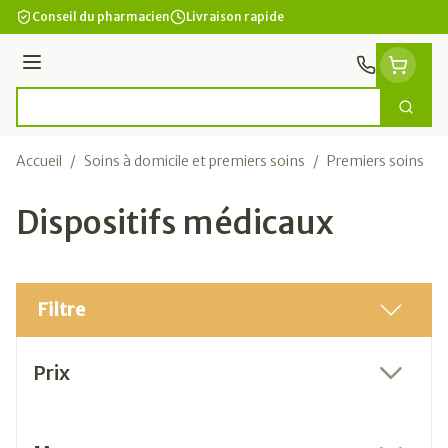
Aller au contenu
Conseil du pharmacien
Livraison rapide
Menu
Cherc
Rechercher
Accueil
/
Soins à domicile et premiers soins
/
Premiers soins
/
Dispositifs médicaux
Filtre
Passer à la liste des produits
Prix
filter