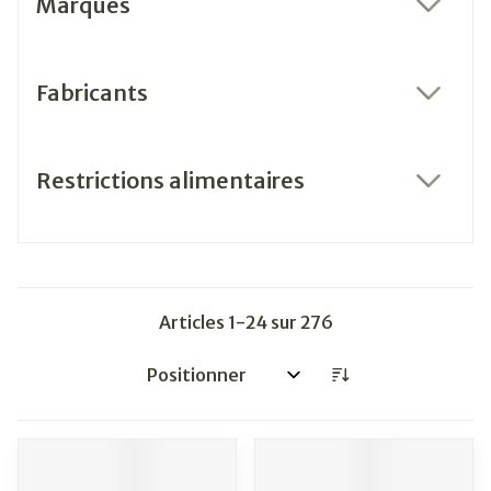
Marques
filter
Fabricants
filter
Restrictions alimentaires
filter
Articles
1
-
24
sur
276
Trier par: